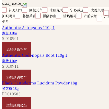
补充阳气
回复元气
未病先防
宁心减压
改善失眠
护眼明目
养颜美容
滋阴养血
清热解毒
产前安胎
产
坐月
黄耆 110g
SI010901
HKD
280
添加到购物车
黨參 110g
SJ010911
HKD
240
添加到购物车
灵芝粉 18g
PD010583
HKD
260
添加到购物车