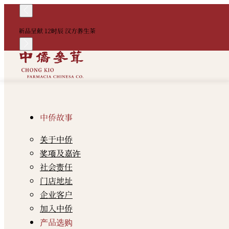
新品呈献 12时辰 汉方养生茶
中侨故事
关于中侨
奖项及嘉许
社会责任
门店地址
企业客户
加入中侨
产品选购