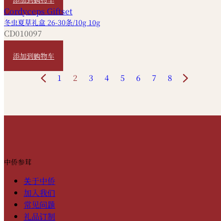
冬虫夏草礼盒 26-30条/10g 10g
CD010097
HKD
6,380
添加到购物车
1
2
3
4
5
6
7
8
中侨参茸
关于中侨
加入我们
常见问题
礼品订制