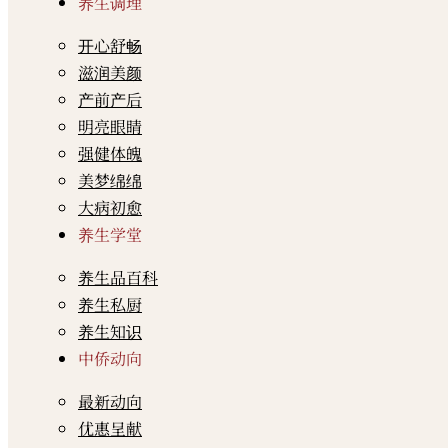
养生调理
开心舒畅
滋润美颜
产前产后
明亮眼睛
强健体魄
美梦绵绵
大病初愈
养生学堂
养生品百科
养生私厨
养生知识
中侨动向
最新动向
优惠呈献