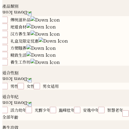
產品類別
傳统滋补品
地道食材
冬虫夏草
花旗参
高丽参
石斛
燕窝
雪蛤
鲍鱼
海参
花胶
海马
元贝
鹿制品
汉方养生茶
川贝
海底椰
珍珠肉
田七
红花
菇菌
川
贝
陈皮
玛卡
鳄鱼肉
汤品配料
礼盒及限定优惠
12时辰汉方养生茶
方便颐养
夏日亲子养生季
属鼠｜养生推荐
属牛｜养生推荐
属虎｜养生推荐
属兔｜养生推荐
属龙｜养生推荐
属蛇
精致生活
有喜好礼
禧月心养坐月调理
汉方滴鸡精
颐品燕
｜养生推荐
属马｜养生推荐
属羊｜养生推荐
属猴｜养
颐贡鲍
养生粉
汉方汤盒
養生工作坊
勤进者
温养者
行远者
静力者
美慧者
美慧
生推荐
属鸡｜养生推荐
属狗｜养生推荐
属猪｜养生推
者
恢柔者
初慧者
均衡者
永华者
Essential Oi
汉方酒工作坊
汉方茶工作坊
汉方汤工作坊
养生之
适合性别
荐
健康礼盒及礼篮
Herbal Fragrant
桌烹饪工作坊
男性
女性
男女适用
适合年纪
活力幼年
光辉少年
巅峰壮年
安逸中年
智慧老年
全部年龄
养生功效