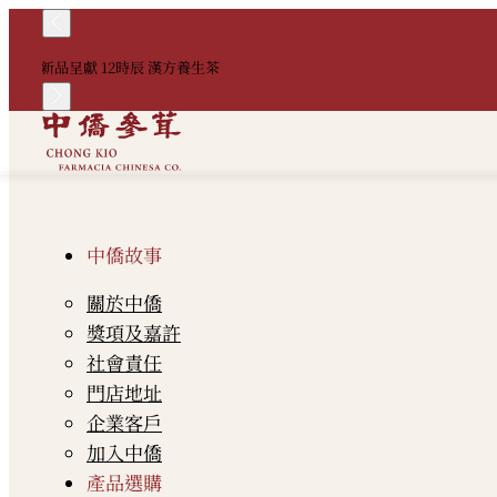
新品呈獻 12時辰 漢方養生茶
中僑故事
關於中僑
獎項及嘉許
社會責任
門店地址
企業客戶
加入中僑
產品選購