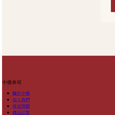
a
s
e
l
e
a
v
e
t
h
i
中僑參茸
s
關於中僑
f
加入我們
i
常見問題
e
禮品訂製