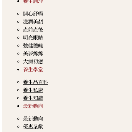
養生調理
開心舒暢
滋潤美顏
產前產後
明亮眼睛
強健體魄
美夢綿綿
大病初癒
養生學堂
養生品百科
養生私廚
養生知識
最新動向
最新動向
優惠呈獻