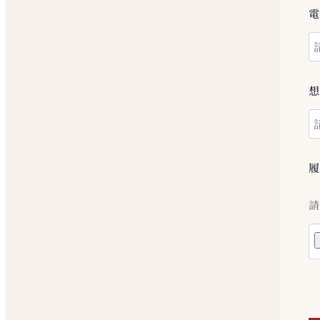
電
想
請
P
l
e