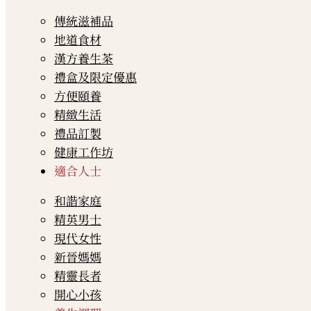
傳統滋補品
地道食材
漢方養生茶
禮盒及限定優惠
方便頤養
精緻生活
禮品訂製
健康工作坊
適合人士
和諧家庭
精英男士
現代女性
新晉媽媽
精靈長者
開心小孩