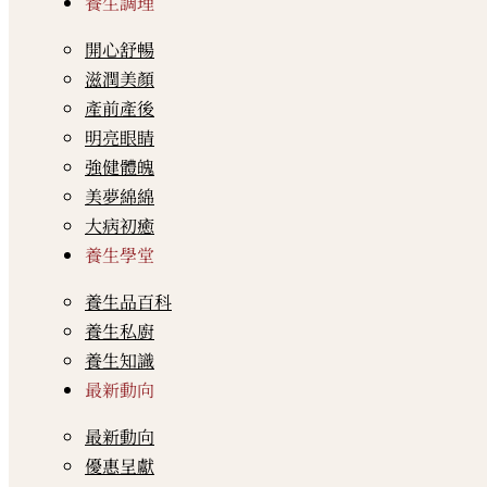
養生調理
開心舒暢
滋潤美顏
產前產後
明亮眼睛
強健體魄
美夢綿綿
大病初癒
養生學堂
養生品百科
養生私廚
養生知識
最新動向
最新動向
優惠呈獻