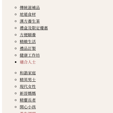
傳統滋補品
地道食材
漢方養生茶
禮盒及限定優惠
方便頤養
精緻生活
禮品訂製
健康工作坊
適合人士
和諧家庭
精英男士
現代女性
新晉媽媽
精靈長者
開心小孩