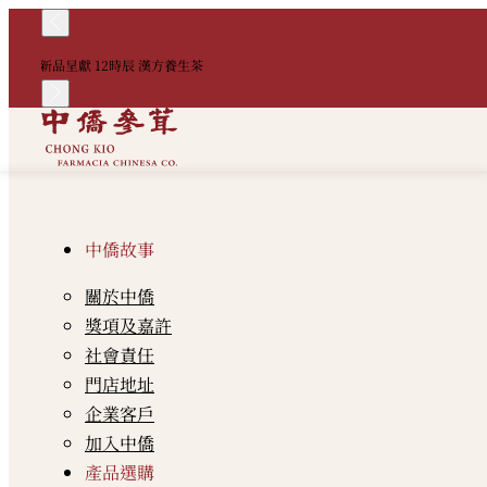
新品呈獻 12時辰 漢方養生茶
中僑故事
關於中僑
獎項及嘉許
社會責任
門店地址
企業客戶
加入中僑
產品選購