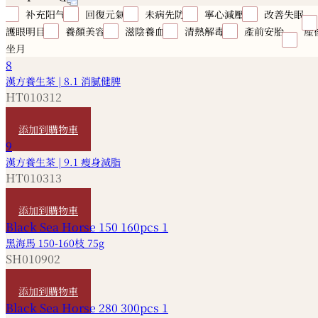
补充阳气
回復元氣
未病先防
寧心減壓
改善失眠
護眼明目
養顏美容
滋陰養血
清熱解毒
產前安胎
產
坐月
漢方養生茶 | 8.1 消膩健脾
HT010312
HKD
420
添加到購物車
漢方養生茶 | 9.1 瘦身減脂
HT010313
HKD
380
添加到購物車
黑海馬 150-160枝 75g
SH010902
HKD
2,560
添加到購物車