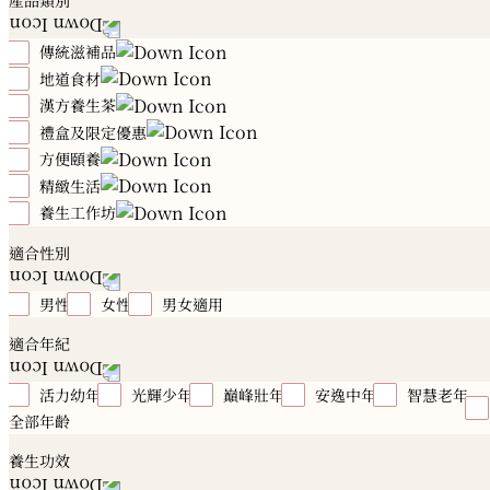
產品類別
傳統滋補品
地道食材
冬蟲夏草
花旗参
高麗參
石斛
燕窩
雪蛤
鲍鱼
海參
花膠
海馬
元貝
鹿製品
漢方養生茶
川貝
海底椰
珍珠肉
田七
紅花
菇菌
阿
膠
陳皮
瑪卡
鱷魚肉
湯品配料
禮盒及限定優惠
12時辰漢方養生茶
方便頤養
夏日親子養生季
屬鼠｜養生推薦
屬牛｜養生推薦
屬虎｜養生推薦
屬兔｜養生推薦
屬龍｜養生推薦
屬蛇
精緻生活
有喜好禮
禧月心養坐月調理
漢方滴雞精
頤品燕
｜養生推薦
屬馬｜養生推薦
屬羊｜養生推薦
屬猴｜養
頤貢鮑
養生粉
漢方湯盒
養生工作坊
勤進者
溫養者
行遠者
靜力者
美慧者
守智
生推薦
屬雞｜養生推薦
屬狗｜養生推薦
屬豬｜養生推
者
恢柔者
初慧者
均衡者
永華者
Essential Oi
漢方酒工作坊
漢方茶工作坊
漢方湯工作坊
養生之
適合性別
薦
健康禮盒及禮籃
Herbal Fragrant
桌烹飪工作坊
男性
女性
男女適用
適合年紀
活力幼年
光輝少年
巔峰壯年
安逸中年
智慧老年
全部年齡
養生功效