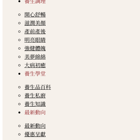
養生調理
開心舒暢
滋潤美顏
產前產後
明亮眼睛
強健體魄
美夢綿綿
大病初癒
養生學堂
養生品百科
養生私廚
養生知識
最新動向
最新動向
優惠呈獻