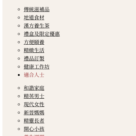
傳統滋補品
地道食材
漢方養生茶
禮盒及限定優惠
方便頤養
精緻生活
禮品訂製
健康工作坊
適合人士
和諧家庭
精英男士
現代女性
新晉媽媽
精靈長者
開心小孩