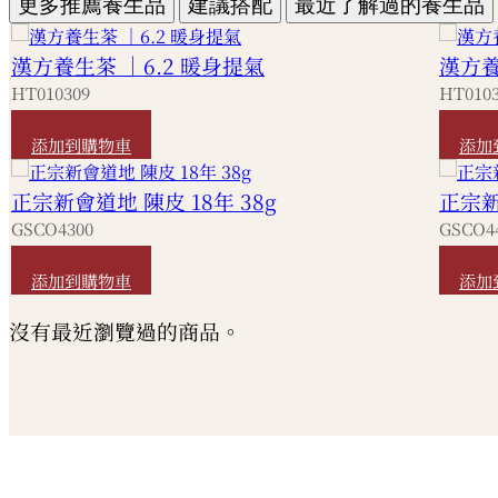
更多推薦養生品
建議搭配
最近了解過的養生品
漢方養生茶 ｜6.2 暖身提氣
漢方養
HT010309
HT010
HKD
330
HKD
添加到購物車
添加
正宗新會道地 陳皮 18年 38g
正宗新
GSCO4300
GSCO4
HKD
290
HKD
添加到購物車
添加
沒有最近瀏覽過的商品。