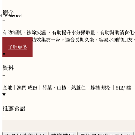
簡介
−
有助消膩，祛除痰濕 ，有助提升水分攝取量，有助幫助消食
色、香、味和功效集於一身。適合長期久坐、容易水腫的朋友
了解更多
資料
−
產地｜澳門 成份｜荷葉，山楂，熟薏仁，蜂糖 規格｜8包/ 罐
推薦食譜
−