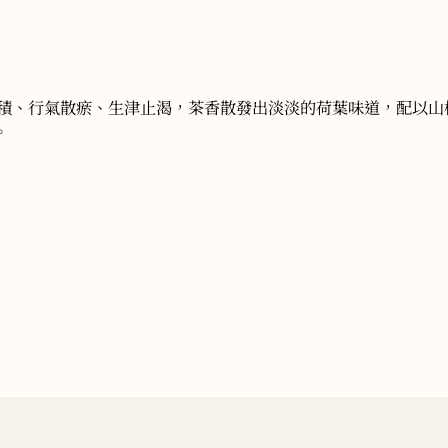
化積、行氣散瘀、生津止渴，茶香散發出淡淡的荷葉味道，配以山
。