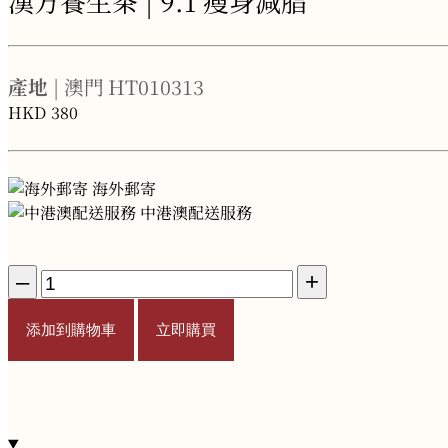
漢方養生茶 | 9.1 瘦身減脂
產地
| 澳門
HT010313
HKD
380
海外郵寄
中港澳配送服務
–
+
添加到購物車
立即購買