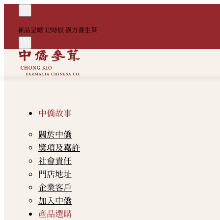
新品呈獻 12時辰 漢方養生茶
中僑故事
關於中僑
獎項及嘉許
社會責任
門店地址
企業客戶
加入中僑
產品選購