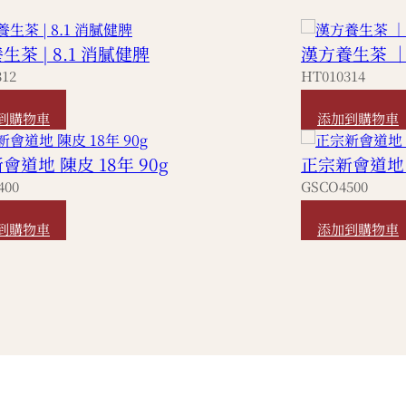
生茶 | 8.1 消膩健脾
漢方養生茶 ｜
312
HT010314
420
HKD
420
到購物車
添加到購物車
會道地 陳皮 18年 90g
正宗新會道地 陳
400
GSCO4500
680
HKD
1,120
到購物車
添加到購物車