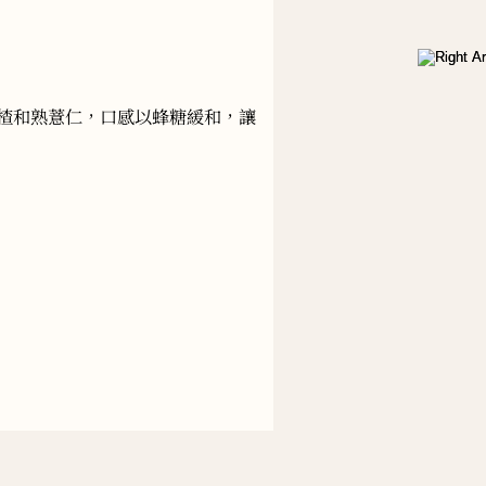
楂和熟薏仁，口感以蜂糖緩和，讓