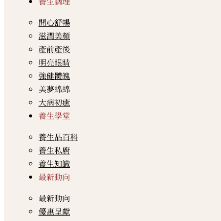
養生調理
開心舒暢
滋潤美顏
產前產後
明亮眼睛
強健體魄
美夢綿綿
大病初癒
養生學堂
養生品百科
養生私廚
養生知識
最新動向
最新動向
優惠呈獻