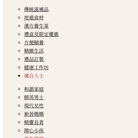
傳統滋補品
地道食材
漢方養生茶
禮盒及限定優惠
方便頤養
精緻生活
禮品訂製
健康工作坊
適合人士
和諧家庭
精英男士
現代女性
新晉媽媽
精靈長者
開心小孩