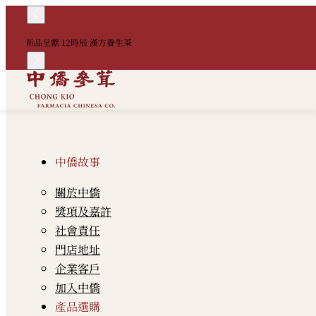
新品呈獻 12時辰 漢方養生茶
中僑故事
關於中僑
獎項及嘉許
社會責任
門店地址
企業客戶
加入中僑
產品選購