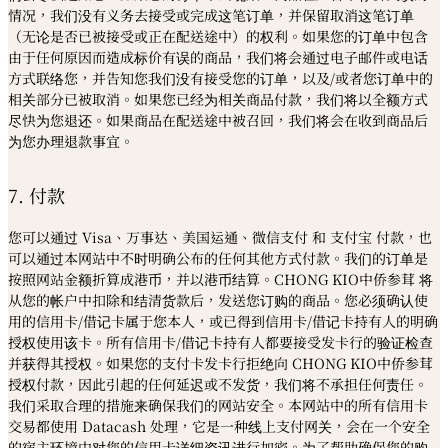
情况，我们没有义务去接受或完成这笔订单，并保留取消这笔订单
（无论是否已被接受或正在配送途中）的权利。如果您的订单中包含
由于任何原因而造成标价有误的商品，我们将会通过电子邮件或电话
方式联络您，并告知您我们没有接受您的订单，以及
/
或者您订单中的
相关部分已被取消。如果您已经为相关商品付款，我们将以全额方式
尽快为您退还。如果商品在配送途中被召回，我们将会在收到商品后
为您办理退款事宜。
7. 付款
您可以通过 Visa、万事达、美国运通、微信支付 和 支付宝 付款，也
可以通过本网站中不时明确公布的任何其他方式付款。我们的订单是
按照网站金额折算成港币，并以港币结算。CHONG KIO中侨参茸 将
从您的帐户中扣除和结清货款后，发送您订购的商品。您必须确认使
用的信用卡/借记卡属于您本人，或已得到信用卡/借记卡持有人的明确
授权使用该卡。所有信用卡/借记卡持有人都要接受发卡行的验证检查
并获得其授权。如果您的支付卡发卡行拒绝向 CHONG KIO中侨参茸
授权付款，因此引起的任何延迟或不发货，我们将不承担任何责任。
我们采取合理的措施来确保我们的网站安全。本网站中的所有信用卡
交易都使用 Datacash 处理，它是一种线上支付网关，会在一个安全
的宿主环境中对您的信用卡详细资讯进行加密。为了帮助确保您的购