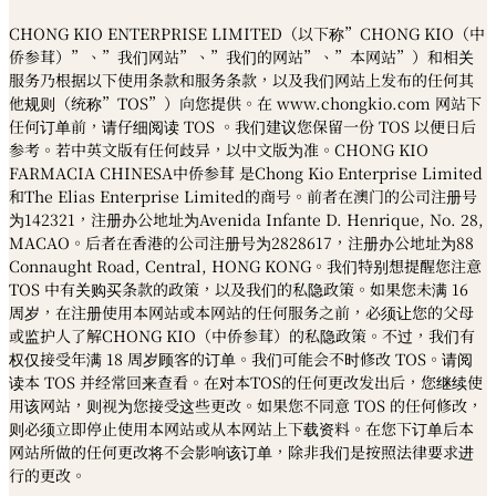
CHONG KIO ENTERPRISE LIMITED（以下称”CHONG KIO（中
侨参茸）”、”我们网站”、”我们的网站”、”本网站”）和相关
服务乃根据以下使用条款和服务条款，以及我们网站上发布的任何其
他规则（统称”TOS”）向您提供。在 www.chongkio.com 网站下
任何订单前，请仔细阅读 TOS 。我们建议您保留一份 TOS 以便日后
参考。若中英文版有任何歧异，以中文版为准。CHONG KIO
FARMACIA CHINESA中侨参茸 是Chong Kio Enterprise Limited
和The Elias Enterprise Limited的商号。前者在澳门的公司注册号
为142321，注册办公地址为Avenida Infante D. Henrique, No. 28,
MACAO。后者在香港的公司注册号为2828617，注册办公地址为88
Connaught Road, Central, HONG KONG。我们特别想提醒您注意
TOS 中有关购买条款的政策，以及我们的私隐政策。如果您未满 16
周岁，在注册使用本网站或本网站的任何服务之前，必须让您的父母
或监护人了解CHONG KIO（中侨参茸）的私隐政策。不过，我们有
权仅接受年满 18 周岁顾客的订单。我们可能会不时修改 TOS。请阅
读本 TOS 并经常回来查看。在对本TOS的任何更改发出后，您继续使
用该网站，则视为您接受这些更改。如果您不同意 TOS 的任何修改，
则必须立即停止使用本网站或从本网站上下载资料。在您下订单后本
网站所做的任何更改将不会影响该订单，除非我们是按照法律要求进
行的更改。