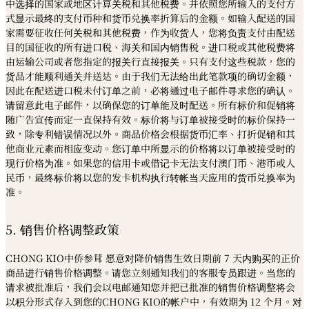
中选择的国家或地区计算关税和其他税费。并依照您所输入的支付方
式显示最终的支付币种和货币兑换率折算后的金额。如输入配送的国
家需要征收任何关税和其他税费，作为收货人，您将负责支付由配送
目的国征收的所有进口税、海关和国内销售税。进口税或其他税费将
由运输公司或者您指定的报关行直接报关。只有支付这些税款，您的
货品才能顺利通关并送达。由于我们无法给出此笔款项的确切金额，
因此在配送进口税未付订单之前，必将通过电子邮件寻求您的确认。
请留意此电子邮件，以确保您的订单能及时配送。所有标价和促销将
随广告宣传而定一直保持有效。标价将与订单被接受时的标价保持一
致，除专利错误情况以外。商品价格会根据货币汇率、打折促销和其
他商业元素而相应变动。您订单中所显示的价格将以订单被接受时的
现行价格为准。如果您的信用卡或借记卡无法支付澳门币、港币或人
民币，最终标价将以您的发卡机构执行转帐当天应用的货币兑换率为
准。
5. 销售价格调整政策
CHONG KIO中侨参茸 愿意对降价销售生效日期前 7 天内购买的正价
商品进行销售价格调整。请您立刻通知我们的客服专员跟进。当您的
请求被批准后，我们会以电邮通知您并把已批准的销售价格调整将会
以积分形式存入到您的CHONG KIO的帐户中，有效期为 12 个月。对