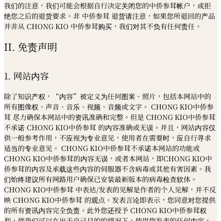
我们的注意，我们可能会根据自行决定关闭您的中侨参茸帐户，或拒
绝您之后的退货要求。非 中侨参茸 退货请注意，如果您所退回的产品
并非从 CHONG KIO 中侨参茸购买，我们对其不负有任何责任。
II. 免责声明
1. 网站内容
除了知识产权，“内容”被定义为任何图案、照片，包括本网站中的
所有图像权、声音、音乐、视频、音频或文字。 CHONG KIO中侨参
茸 尽力确保本网站中的资讯准确和完整。但是 CHONG KIO中侨参茸
不承诺 CHONG KIO中侨参茸 的内容准确或无误。并且，网站内容仅
供一般参考作用，不应视为专业意见，使用者在需要时，应自行寻求
适当的专业意见。 CHONG KIO中侨参茸不承诺本网站的功能或
CHONG KIO中侨参茸的内容无误，或者本网站，即CHONG KIO中
侨参茸的内容及承载这些内容的伺服器不含病毒或其他有害因素。我
们始终建议所有网路用户确保已安装最新版本的病毒检查软体。
CHONG KIO中侨参茸 中表达/发表的见解是作者的个人见解，并不反
映 CHONG KIO中侨参茸 的观点。发表言论即表示，您同意对您提供
的所有资讯内容完全负责。此外您还授予 CHONG KIO中侨参茸权
利，使我们可以在出于自己目的的情况下，使用您发表的任何内容，