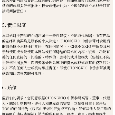
此类外部网站或资源上提供的此类内容、商品或服务而造成的或声称
造成的或相关任何损坏、损失或违法行为，不做保证或不承担任何直
接或间接责任。
5. 责任限度
本网站对于产品的介绍均属于一般性建议，不能取代医嘱，所有产品
的选择和购买均是顾客的个人决定，CHONGKIO 中侨参茸对食用后
的效果概不承担任何责任。在任何情况下，CHONGKIO 中侨参茸对
于与使用或未能使用本网站或任何链结的网站的内容、资料、功能有
关的任何直接的、间接的、特殊的、连带的或其他损失（包括但不限
于任何利润损失、您的资讯处理系统中的资讯或程式或其他资料的丢
失）不向任何人士或机构承担责任，即使CHONGKIO 中侨参茸被明
确告知此类损失的可能性。
6. 赔偿
应我们的要求，您同意根据CHONGKIO 中侨参茸高管、董事、代理
人、联盟行销机构、许可人和供应商的需要，立刻针对由于您违反
TOS 的任何行为（包括由于您的行为或不作为，任何其他人使用您的
网路帐户访问本网站）造成的所有债务、赔偿、费用、损害和损失