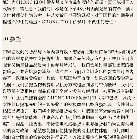
址）为CHONG KIO中侨参茸交付商品和履约的证据，责任以相同方
式转移。请注意，我们的目标是在下单48小时内配送所有订单。预计
交付时间仅作为参考，并从发货日期开始算起。对于因目的地通关过
程造成的任何延迟，CHONG KIO中侨参茸 不负任何责任。
10.换货
如果您收到的货品与下单内容有误，您必须在收到订单的7天内联系我
们的客服专员并提交换货申请。如果产品包装没有打开，并且我们客
服专员确定货品品质为中侨参茸所发后，我们会通过电邮发出您的换
货确认，并安排换货流程。请注意，我们只会因发出的货物与订单内
容不一致而接受换货，其他一切原因均不接受。如果退回的货物确认
无误，我们会把货物的费用以积分方式退还到您的中侨帐户。我们的
政策所有要退换的商品必须是全新、没有被使用过、被更换或有破损
的，并且仍然挂有全部 CHONG KIO中侨参茸的吊牌和包装，以及一
次性封口贴纸完好的。如果收回的退换商品已经有损坏或一次性封口
贴纸已被撕开，我们将不接受换货要求，并把商品寄还给顾客，同时/
或者拒绝退款请求。优惠产品在我们的特惠期间，标明为“本期优
惠”的商品一经售出，不接受退款或换货。重复换货我们为您提供灵
活的换货政策，希望您能拥有便捷愉悦的网上购物体验。与此同时，
我们会对顾客的换货次数进行记录，连续出现多次换货的现象会引起