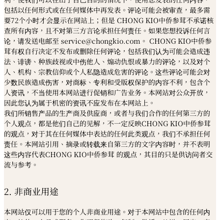
包括以任何形式或在任何媒体中再发表。评论可能会被审查，最多需
要72个小时才会显示在网站上；但是 CHONG KIO中侨参茸不承诺核
查所有内容，且不对第三方言论承担任何责任。如果您想投诉任何言
论，请发送电邮至 service@chongkio.com。 CHONG KIO中侨参
茸有权自行决定不发布或删除任何评论，包括我们认为可能会造成违
法、诽谤、种族歧视或中伤他人、煽动仇恨或暴力的评论，以及对个
人、机构、宗教信仰或个人私隐造成危害的评论。这些评论可能会对
少数民族造成伤害，对商标、专利和受版权保护的内容不利，包含个
人资讯，不当使用本网站进行促销和广告业务。本网站对公众开放，
因此您认为属于机密的资讯不应发布在本网站上。
我们所销售产品的生产商及供应商，或者与我们合作的任何第三方的
个人观点，都是他们自己的见解，不一定反映CHONG KIO中侨参茸
的观点，对于其在任何媒体中表达的任何此类观点，我们不承担任何
责任。本网站引用、摘录或转载来自第三方的文字内容时，并不表明
这些内容代表CHONG KIO中侨参茸 的观点，其目的只是供访问者交
流与参考。
2. 非商业用途
本网站仅可以用于您的个人非商业用途。对于本网站中包含的任何内