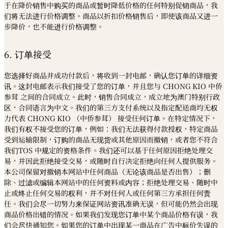
于在降价销售中购买的商品或暂时降低价格的任何特别促销商品，我
们将无法进行价格调整。商品以折扣价格销售后，即使该商品又进一
步降价，也不能进行价格调整。
6. 订单接受
您选择好商品并成功付款后，将收到一封电邮，确认您订单的详细资
讯。这封电邮表示我们接受了您的订单，并且您与 CHONG KIO 中侨
参茸 之间的合同成立。此时，销售合同成立，成立地为澳门特别行政
区，合同语言为中文。我们的第三方支付系统以及指定配送商均无权
力代表 CHONG KIO （中侨参茸） 接受任何订单。在特定情况下，
我们有权不接受您的订单，例如：我们无法获得付款授权，特定商品
受到运输限制，订购的商品无现货或其他原因而撤销，或者您不符合
我们TOS 中规定的资格条件。我们还可以基于任何原因拒绝处理交
易，并因此拒绝接受交易，或随时自行决定拒绝向任何人提供服务。
本公司保留对撤销本网站中任何商品（无论该商品是否出售）；删
除、过滤或编辑本网站中的任何资料或内容；拒绝处理交易、随时中
止或终止任何交易的权利，并不对任何人或任何第三方承担任何责
任。我们会尽一切努力来保证网站资讯准确无误，但可能仍然会出现
商品价格出错的情况。如果我们发现您订单中某个商品价格有误，我
们会尽快通知您。如果您的订单中出现某一商品在广告中标价失误的