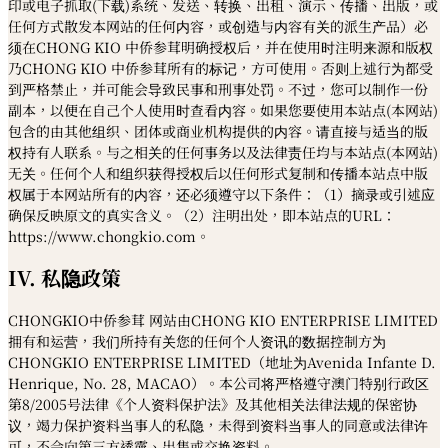
印或电子抓取(下载)系统、发送、转换、出租、演示、传播、出版，或
任何方式散发本网站的任何内容，或创造与内容有关的派生产品）必
须在CHONG KIO 中侨参茸明确授权后，并在使用时注明来源和版权
乃CHONG KIO 中侨参茸所有的标记，方可使用。否则上述行为都受
到严格禁止，并可能会导致民事和刑事处罚。不过，您可以制作一份
副本，以便在自己个人使用时查看内容。如果您要使用本站点(本网站)
包含的由其他组织、团体或商业机构提供的内容。请直接与适当的版
权持有人联系。与之相关的任何事务以及法律责任均与本站点(本网站)
无关。任何个人和组织获得授权后以任何形式复制和传播本站点中版
权属于本网站所有的内容，还必须遵守以下条件：（1）摘录或引述应
确保反映原文的真实含义。（2）注明出处，即本站点的URL：
https://www.chongkio.com。
IV. 私隐政策
CHONGKIO中侨参茸 网站由CHONG KIO ENTERPRISE LIMITED
拥有和运营，我们所持有关您的任何个人资讯的数据控制方为
CHONGKIO ENTERPRISE LIMITED（地址为Avenida Infante D.
Henrique, No. 28, MACAO）。本公司将严格遵守澳门特别行政区
第8/2005号法律《个人资料保护法》及其他相关法律法规的保密协
议，竭力保护资料当事人的私隐，未得到资料当事人的同意或法律许
可，不会向第三方透露、出售或交换资料。