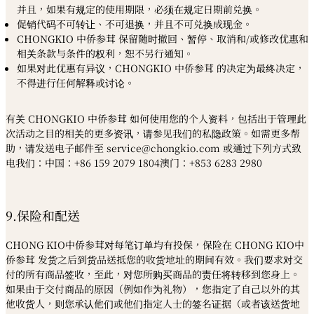
并且，如果有规定的使用期限，必须在规定日期前兑换。
促销代码不可转让、不可退换，并且不可兑换成现金。
CHONGKIO 中侨参茸
保留随时撤回、暂停、取消和
/
或修改优惠和
相关条款与条件的权利，恕不另行通知。
如果对此优惠有异议，
CHONGKIO
中侨参茸
的决定为最终决定，
不得进行任何解释或讨论。
有关
CHONGKIO
中侨参茸
如何使用您的个人资料，包括出于管理此
次活动之目的相关的更多资讯，请参见我们的私隐政策。如需更多帮
助，请发送电子邮件至 service@chongkio.com 或通过下列方式致
电我们：中国：+86 159 2079 1804澳门：+853 6283 2980
9.保险和配送
CHONG KIO中侨参茸对每笔订单均有投保，保险在 CHONG KIO中
侨参茸 发货之后到货品送抵您的收货地址的期间有效。我们要求对交
付的所有商品签收，至此，对您所购买商品的责任将转移到您身上。
如果由于交付商品的原因（例如作为礼物），您指定了自己以外的其
他收货人，则您承认他们或他们指定人士的签名证据（或者该送货地