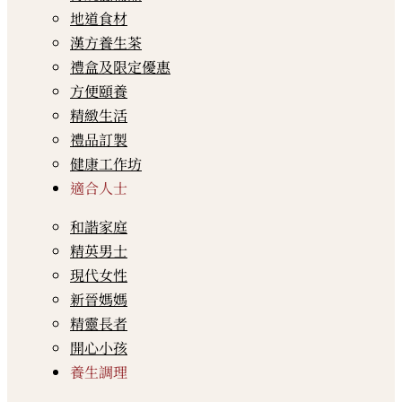
地道食材
漢方養生茶
禮盒及限定優惠
方便頤養
精緻生活
禮品訂製
健康工作坊
適合人士
和諧家庭
精英男士
現代女性
新晉媽媽
精靈長者
開心小孩
養生調理