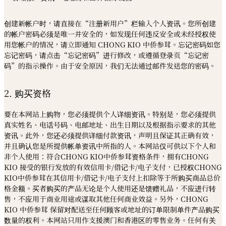
创建新帐户时，请直接在“注册新用户”栏输入个人资讯。您所创建
的帐户密码必须是唯一并安全的，如发现任何违反安全或未经授权使
用您帐户的情况，请立即通知 CHONG KIO 中侨参茸。忘记密码如您
忘记密码，请点击
“
忘记密码
”
进行修改，或遵循登录页
“
忘记密
码
”
的指示操作。由于安全原因，我们无法通过邮件发送您的密码。
2. 购买资格
要在本网站上购物，您必须提供个人详细资讯。特别是，您必须提供
真实姓名、电话号码、电邮地址、出生日期以及根据指示要求的其他
资讯。此外，您还必须提供详细付款资讯，声明且保证其正确有效，
并且确认您是所提供帐单资讯中所指的人。本网站仅可供以下个人和
非个人使用：符合CHONG KIO中侨参茸资格条件，拥有CHONG
KIO 接受的银行发放的有效信用卡/借记卡/电子支付，已授权CHONG
KIO中侨参茸在其信用卡/借记卡/电子支付上扣除等于所购买商品总价
格金额。买者购买的产品无论是个人使用还是馈赠礼品，不应进行转
售，不应用于商业用途或谋取其他任何商业效益。另外，CHONG
KIO 中侨参茸 保留对配送至任何顾客或地址的订单限制单件产品购买
数量的权利。本网站只用作支援澳门和香港区的零售业务。任何有关