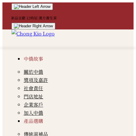
！
新品呈獻 12時辰 漢方養生茶
中
中僑故事
關於中僑
獎項及嘉許
社會責任
門店地址
企業客戶
加入中僑
產品選購
傳統滋補品