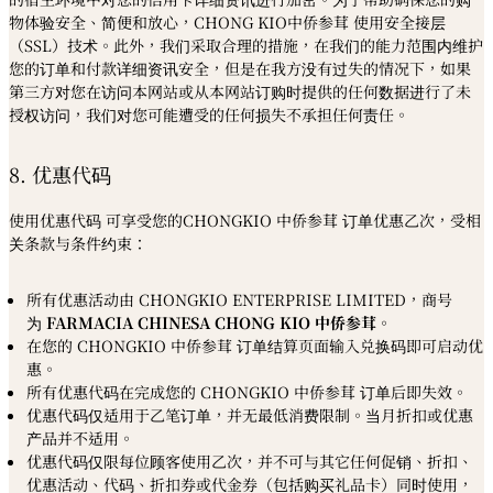
物体验安全、简便和放心，CHONG KIO中侨参茸 使用安全接层
（SSL）技术。此外，我们采取合理的措施，在我们的能力范围内维护
您的订单和付款详细资讯安全，但是在我方没有过失的情况下，如果
第三方对您在访问本网站或从本网站订购时提供的任何数据进行了未
授权访问，我们对您可能遭受的任何损失不承担任何责任。
8. 优惠代码
使用优惠代码
可享受您的
CHONGKIO
中侨参茸
订单优惠乙次，受相
关条款与条件约束：
所有优惠活动由 CHONGKIO ENTERPRISE LIMITED，商号
为
FARMACIA CHINESA CHONG KIO
中侨参
茸
。
在您的
CHONGKIO
中侨参茸
订单结算页面输入兑换码即可启动优
惠。
所有优惠代码在完成您的
CHONGKIO
中侨参茸
订单后即失效。
优惠代码仅适用于乙笔订单，并无最低消费限制。当月折扣或优惠
产品并不适用。
优惠代码仅限每位顾客使用乙次，并不可与其它任何促销、折扣、
优惠活动、代码、折扣券或代金券（包括购买礼品卡）同时使用，