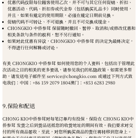
优惠代码仅限每位顾客使用乙次，并不可与其它任何促销、折扣、
优惠活动、代码、折扣券或代金券（包括购买礼品卡）同时使用，
并且，如果有规定的使用期限，必须在规定日期前兑换。
促销代码不可转让、不可退换，并且不可兑换成现金。
CHONGKIO 中侨参茸
保留随时撤回、暂停、取消和
/
或修改优惠和
相关条款与条件的权利，恕不另行通知。
如果对此优惠有异议，
CHONGKIO
中侨参茸
的决定为最终决定，
不得进行任何解释或讨论。
有关
CHONGKIO
中侨参茸
如何使用您的个人资料，包括出于管理此
次活动之目的相关的更多资讯，请参见我们的私隐政策。如需更多帮
助，请发送电子邮件至 service@chongkio.com 或通过下列方式致
电我们：中国：+86 159 2079 1804澳门：+853 6283 2980
9.保险和配送
CHONG KIO中侨参茸对每笔订单均有投保，保险在 CHONG KIO中
侨参茸 发货之后到货品送抵您的收货地址的期间有效。我们要求对交
付的所有商品签收，至此，对您所购买商品的责任将转移到您身上。
如果由于交付商品的原因（例如作为礼物），您指定了自己以外的其