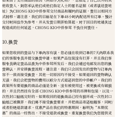
他收货人，则您承认他们或他们指定人士的签名证据（或者该送货地
址）为CHONG KIO中侨参茸交付商品和履约的证据，责任以相同方
式转移。请注意，我们的目标是在下单48小时内配送所有订单。预计
交付时间仅作为参考，并从发货日期开始算起。对于因目的地通关过
程造成的任何延迟，CHONG KIO中侨参茸 不负任何责任。
10.换货
如果您收到的货品与下单内容有误，您必须在收到订单的7天内联系我
们的客服专员并提交换货申请。如果产品包装没有打开，并且我们客
服专员确定货品品质为中侨参茸所发后，我们会通过电邮发出您的换
货确认，并安排换货流程。请注意，我们只会因发出的货物与订单内
容不一致而接受换货，其他一切原因均不接受。如果退回的货物确认
无误，我们会把货物的费用以积分方式退还到您的中侨帐户。我们的
政策所有要退换的商品必须是全新、没有被使用过、被更换或有破损
的，并且仍然挂有全部 CHONG KIO中侨参茸的吊牌和包装，以及一
次性封口贴纸完好的。如果收回的退换商品已经有损坏或一次性封口
贴纸已被撕开，我们将不接受换货要求，并把商品寄还给顾客，同时/
或者拒绝退款请求。优惠产品在我们的特惠期间，标明为“本期优
惠”的商品一经售出，不接受退款或换货。重复换货我们为您提供灵