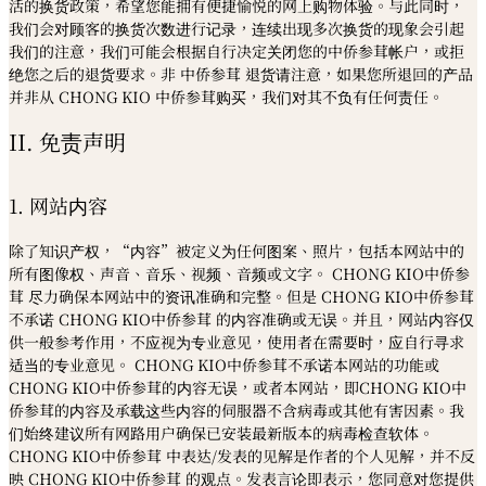
活的换货政策，希望您能拥有便捷愉悦的网上购物体验。与此同时，
我们会对顾客的换货次数进行记录，连续出现多次换货的现象会引起
我们的注意，我们可能会根据自行决定关闭您的中侨参茸帐户，或拒
绝您之后的退货要求。非 中侨参茸 退货请注意，如果您所退回的产品
并非从 CHONG KIO 中侨参茸购买，我们对其不负有任何责任。
II. 免责声明
1. 网站内容
除了知识产权，“内容”被定义为任何图案、照片，包括本网站中的
所有图像权、声音、音乐、视频、音频或文字。 CHONG KIO中侨参
茸 尽力确保本网站中的资讯准确和完整。但是 CHONG KIO中侨参茸
不承诺 CHONG KIO中侨参茸 的内容准确或无误。并且，网站内容仅
供一般参考作用，不应视为专业意见，使用者在需要时，应自行寻求
适当的专业意见。 CHONG KIO中侨参茸不承诺本网站的功能或
CHONG KIO中侨参茸的内容无误，或者本网站，即CHONG KIO中
侨参茸的内容及承载这些内容的伺服器不含病毒或其他有害因素。我
们始终建议所有网路用户确保已安装最新版本的病毒检查软体。
CHONG KIO中侨参茸 中表达/发表的见解是作者的个人见解，并不反
映 CHONG KIO中侨参茸 的观点。发表言论即表示，您同意对您提供