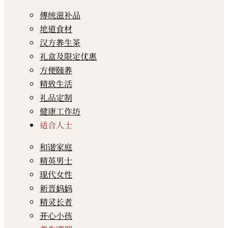
傳统滋补品
地道食材
汉方养生茶
礼盒及限定优惠
方便颐养
精致生活
礼品定制
健康工作坊
适合人士
和谐家庭
精英男士
现代女性
新晋妈妈
精灵长者
开心小孩