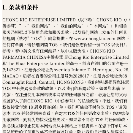
I. 条款和条件
CHONG KIO ENTERPRISE LIMITED（以下称”CHONG KIO（中
侨参茸）”、”我们网站”、”我们的网站”、”本网站”）和相关
服务乃根据以下使用条款和服务条款，以及我们网站上发布的任何其
他规则（统称”TOS”）向您提供。在 www.chongkio.com 网站下
任何订单前，请仔细阅读 TOS 。我们建议您保留一份 TOS 以便日后
参考。若中英文版有任何歧异，以中文版为准。CHONG KIO
FARMACIA CHINESA中侨参茸 是Chong Kio Enterprise Limited
和The Elias Enterprise Limited的商号。前者在澳门的公司注册号
为142321，注册办公地址为Avenida Infante D. Henrique, No. 28,
MACAO。后者在香港的公司注册号为2828617，注册办公地址为88
Connaught Road, Central, HONG KONG。我们特别想提醒您注意
TOS 中有关购买条款的政策，以及我们的私隐政策。如果您未满 16
周岁，在注册使用本网站或本网站的任何服务之前，必须让您的父母
或监护人了解CHONG KIO（中侨参茸）的私隐政策。不过，我们有
权仅接受年满 18 周岁顾客的订单。我们可能会不时修改 TOS。请阅
读本 TOS 并经常回来查看。在对本TOS的任何更改发出后，您继续使
用该网站，则视为您接受这些更改。如果您不同意 TOS 的任何修改，
则必须立即停止使用本网站或从本网站上下载资料。在您下订单后本
网站所做的任何更改将不会影响该订单，除非我们是按照法律要求进