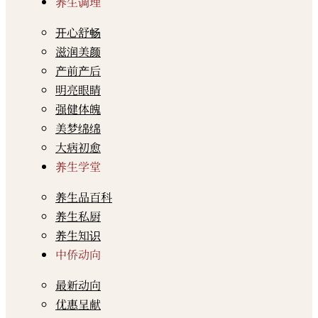
养生调理
开心舒畅
滋润美颜
产前产后
明亮眼睛
强健体魄
美梦绵绵
大病初愈
养生学堂
养生品百科
养生私厨
养生知识
中侨动向
最新动向
优惠呈献