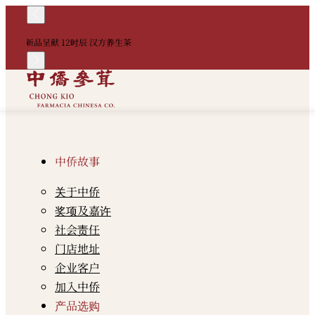
！
新品呈献 12时辰 汉方养生茶
中
中侨故事
关于中侨
奖项及嘉许
社会责任
门店地址
企业客户
加入中侨
产品选购