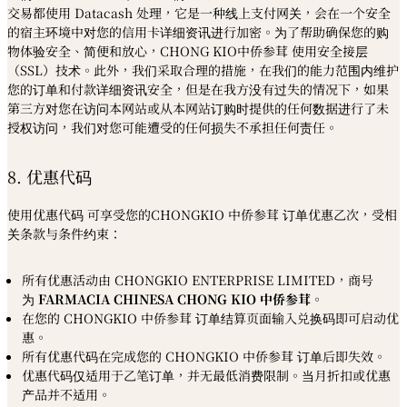
交易都使用 Datacash 处理，它是一种线上支付网关，会在一个安全
的宿主环境中对您的信用卡详细资讯进行加密。为了帮助确保您的购
物体验安全、简便和放心，CHONG KIO中侨参茸 使用安全接层
（SSL）技术。此外，我们采取合理的措施，在我们的能力范围内维护
您的订单和付款详细资讯安全，但是在我方没有过失的情况下，如果
第三方对您在访问本网站或从本网站订购时提供的任何数据进行了未
授权访问，我们对您可能遭受的任何损失不承担任何责任。
8. 优惠代码
使用优惠代码
可享受您的
CHONGKIO
中侨参茸
订单优惠乙次，受相
关条款与条件约束：
所有优惠活动由 CHONGKIO ENTERPRISE LIMITED，商号
为
FARMACIA CHINESA CHONG KIO
中侨参
茸
。
在您的
CHONGKIO
中侨参茸
订单结算页面输入兑换码即可启动优
惠。
所有优惠代码在完成您的
CHONGKIO
中侨参茸
订单后即失效。
优惠代码仅适用于乙笔订单，并无最低消费限制。当月折扣或优惠
产品并不适用。