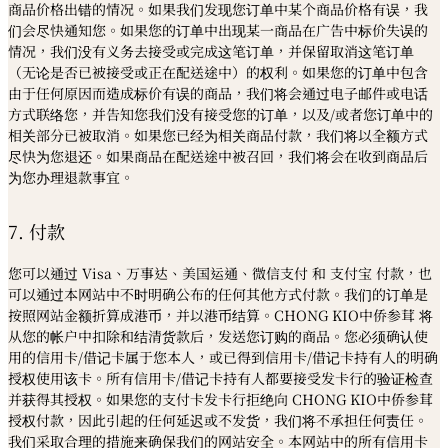
商品价格出错的情况。如果我们发现您订单中某个商品价格有误，我
们会尽快通知您。如果您的订单中出现某一商品在广告中标价失误的
情况，我们没有义务去接受或完成这笔订单，并保留取消这笔订单
（无论是否已被接受或正在配送途中）的权利。如果您的订单中包含
由于任何原因而造成标价有误的商品，我们将会通过电子邮件或电话
方式联络您，并告知您我们没有接受您的订单，以及
/
或者您订单中的
相关部分已被取消。如果您已经为相关商品付款，我们将以全额方式
尽快为您退还。如果商品在配送途中被召回，我们将会在收到商品后
为您办理退款事宜。
7. 付款
您可以通过 Visa、万事达、美国运通、微信支付 和 支付宝 付款，也
可以通过本网站中不时明确公布的任何其他方式付款。我们的订单是
按照网站金额折算成港币，并以港币结算。CHONG KIO中侨参茸 将
从您的帐户中扣除和结清货款后，发送您订购的商品。您必须确认使
用的信用卡/借记卡属于您本人，或已得到信用卡/借记卡持有人的明确
授权使用该卡。所有信用卡/借记卡持有人都要接受发卡行的验证检查
并获得其授权。如果您的支付卡发卡行拒绝向 CHONG KIO中侨参茸
授权付款，因此引起的任何延迟或不发货，我们将不承担任何责任。
我们采取合理的措施来确保我们的网站安全。本网站中的所有信用卡