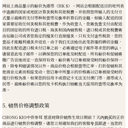
网站上商品显示的标价为港币（HK $）。网站会根据配送目的地列表
中选择的国家或地区计算关税和其他税费。并依照您所输入的支付方
式显示最终的支付币种和货币兑换率折算后的金额。如输入配送的国
家需要征收任何关税和其他税费，作为收货人，您将负责支付由配送
目的国征收的所有进口税、海关和国内销售税。进口税或其他税费将
由运输公司或者您指定的报关行直接报关。只有支付这些税款，您的
货品才能顺利通关并送达。由于我们无法给出此笔款项的确切金额，
因此在配送进口税未付订单之前，必将通过电子邮件寻求您的确认。
请留意此电子邮件，以确保您的订单能及时配送。所有标价和促销将
随广告宣传而定一直保持有效。标价将与订单被接受时的标价保持一
致，除专利错误情况以外。商品价格会根据货币汇率、打折促销和其
他商业元素而相应变动。您订单中所显示的价格将以订单被接受时的
现行价格为准。如果您的信用卡或借记卡无法支付澳门币、港币或人
民币，最终标价将以您的发卡机构执行转帐当天应用的货币兑换率为
准。
5. 销售价格调整政策
CHONG KIO中侨参茸 愿意对降价销售生效日期前 7 天内购买的正价
商品进行销售价格调整。请您立刻通知我们的客服专员跟进。当您的