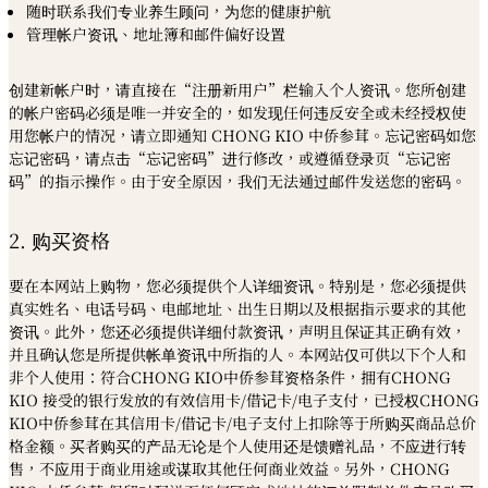
随时联系我们专业养生顾问，为您的健康护航
管理帐户资讯、地址簿和邮件偏好设置
创建新帐户时，请直接在“注册新用户”栏输入个人资讯。您所创建
的帐户密码必须是唯一并安全的，如发现任何违反安全或未经授权使
用您帐户的情况，请立即通知 CHONG KIO 中侨参茸。忘记密码如您
忘记密码，请点击
“
忘记密码
”
进行修改，或遵循登录页
“
忘记密
码
”
的指示操作。由于安全原因，我们无法通过邮件发送您的密码。
2. 购买资格
要在本网站上购物，您必须提供个人详细资讯。特别是，您必须提供
真实姓名、电话号码、电邮地址、出生日期以及根据指示要求的其他
资讯。此外，您还必须提供详细付款资讯，声明且保证其正确有效，
并且确认您是所提供帐单资讯中所指的人。本网站仅可供以下个人和
非个人使用：符合CHONG KIO中侨参茸资格条件，拥有CHONG
KIO 接受的银行发放的有效信用卡/借记卡/电子支付，已授权CHONG
KIO中侨参茸在其信用卡/借记卡/电子支付上扣除等于所购买商品总价
格金额。买者购买的产品无论是个人使用还是馈赠礼品，不应进行转
售，不应用于商业用途或谋取其他任何商业效益。另外，CHONG