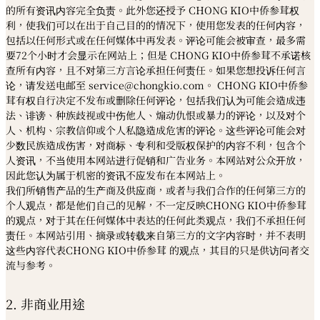
的所有资讯内容完全负责。此外您还授予 CHONG KIO中侨参茸权
利，使我们可以在出于自己目的的情况下，使用您发表的任何内容，
包括以任何形式或在任何媒体中再发表。评论可能会被审查，最多需
要72个小时才会显示在网站上；但是 CHONG KIO中侨参茸不承诺核
查所有内容，且不对第三方言论承担任何责任。如果您想投诉任何言
论，请发送电邮至 service@chongkio.com。 CHONG KIO中侨参
茸有权自行决定不发布或删除任何评论，包括我们认为可能会造成违
法、诽谤、种族歧视或中伤他人、煽动仇恨或暴力的评论，以及对个
人、机构、宗教信仰或个人私隐造成危害的评论。这些评论可能会对
少数民族造成伤害，对商标、专利和受版权保护的内容不利，包含个
人资讯，不当使用本网站进行促销和广告业务。本网站对公众开放，
因此您认为属于机密的资讯不应发布在本网站上。
我们所销售产品的生产商及供应商，或者与我们合作的任何第三方的
个人观点，都是他们自己的见解，不一定反映CHONG KIO中侨参茸
的观点，对于其在任何媒体中表达的任何此类观点，我们不承担任何
责任。本网站引用、摘录或转载来自第三方的文字内容时，并不表明
这些内容代表CHONG KIO中侨参茸 的观点，其目的只是供访问者交
流与参考。
2. 非商业用途