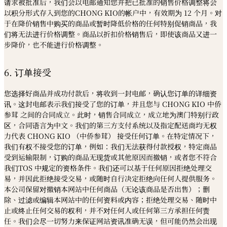
请求被批准后，我们会以电邮通知您并把已批准的销售价格调整将会
以积分形式存入到您的CHONG KIO的帐户中，有效期为 12 个月。对
于在降价销售中购买的商品或暂时降低价格的任何特别促销商品，我
们将无法进行价格调整。商品以折扣价格销售后，即使该商品又进一
步降价，也不能进行价格调整。
6. 订单接受
您选择好商品并成功付款后，将收到一封电邮，确认您订单的详细资
讯。这封电邮表示我们接受了您的订单，并且您与 CHONG KIO 中侨
参茸 之间的合同成立。此时，销售合同成立，成立地为澳门特别行政
区，合同语言为中文。我们的第三方支付系统以及指定配送商均无权
力代表 CHONG KIO （中侨参茸） 接受任何订单。在特定情况下，
我们有权不接受您的订单，例如：我们无法获得付款授权，特定商品
受到运输限制，订购的商品无现货或其他原因而撤销，或者您不符合
我们TOS 中规定的资格条件。我们还可以基于任何原因拒绝处理交
易，并因此拒绝接受交易，或随时自行决定拒绝向任何人提供服务。
本公司保留对撤销本网站中任何商品（无论该商品是否出售）；删
除、过滤或编辑本网站中的任何资料或内容；拒绝处理交易、随时中
止或终止任何交易的权利，并不对任何人或任何第三方承担任何责
任。我们会尽一切努力来保证网站资讯准确无误，但可能仍然会出现