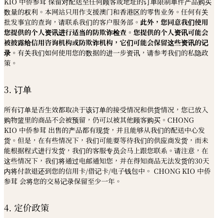
KIO 中侨参茸 保留对配送至任何顾客或地址的订单限制单件产品购买
数量的权利。本网站只用作支援澳门和香港区的零售业务。任何有关
批发事宜的查询，请联系我们的客户服务部。
此外，您同意我们使用
您提供的个人资讯进行适当的防欺诈检查。您提供的个人资讯可能会
被披露给信用咨询机构或防欺诈机构，它们可能会保留这些资讯的记
录。
有关我们如何使用您的数据的进一步资讯，请参考我们的私隐政
策。
3. 订单
所有订单是否生效都取决于该订单的接受情况和供货情况，您已放入
购物篮里的商品不会被预留，仍可以被其他顾客购买。
CHONG
KIO
中侨参茸
出售的产品都有现货，并且能够从我们的配送中心发
货。但是，在有些情况下，我们可能要等待我们的供应商发货，而未
能根据程式进行发货，我们的客服专员会马上跟您联系。请注意，在
这些情况下，我们将通过电邮通知您，并在得知商品无法发货的
30
天
内将付款退还到您的信用卡
/
借记卡
/
电子钱包中。
CHONG KIO
中侨
参茸
会将您的交易记录保留至少一年。
4. 定价政策