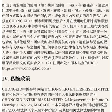
如出于商业用途的使用（如：拷贝(复制)、下载、存储(储存)、通过列
印或电子抓取(下载)系统、发送、转换、出租、演示、传播、出版，或
任何方式散发本网站的任何内容，或创造与内容有关的派生产品）必
须在CHONG KIO 中侨参茸明确授权后，并在使用时注明来源和版权
乃CHONG KIO 中侨参茸所有的标记，方可使用。否则上述行为都受
到严格禁止，并可能会导致民事和刑事处罚。不过，您可以制作一份
副本，以便在自己个人使用时查看内容。如果您要使用本站点(本网站)
包含的由其他组织、团体或商业机构提供的内容。请直接与适当的版
权持有人联系。与之相关的任何事务以及法律责任均与本站点(本网站)
无关。任何个人和组织获得授权后以任何形式复制和传播本站点中版
权属于本网站所有的内容，还必须遵守以下条件：（1）摘录或引述应
确保反映原文的真实含义。（2）注明出处，即本站点的URL：
https://www.chongkio.com。
IV. 私隐政策
CHONGKIO中侨参茸 网站由CHONG KIO ENTERPRISE LIMITED
拥有和运营，我们所持有关您的任何个人资讯的数据控制方为
CHONGKIO ENTERPRISE LIMITED（地址为Avenida Infante D.
Henrique, No. 28, MACAO）。本公司将严格遵守澳门特别行政区
第8/2005号法律《个人资料保护法》及其他相关法律法规的保密协