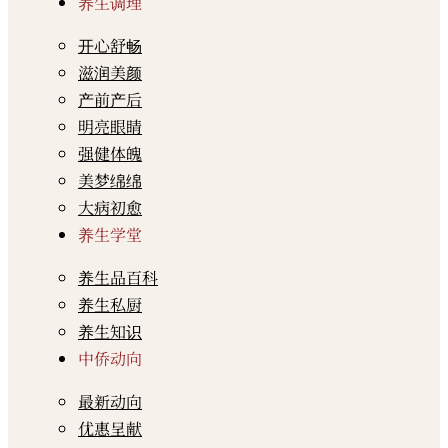
养生调理
开心舒畅
滋润美颜
产前产后
明亮眼睛
强健体魄
美梦绵绵
大病初愈
养生学堂
养生品百科
养生私厨
养生知识
中侨动向
最新动向
优惠呈献