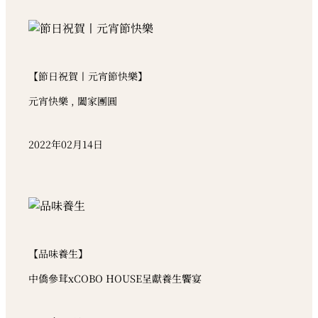
【節日祝賀丨元宵節快樂】
元宵快樂 , 闔家團圓
2022年02月14日
【品味養生】
中僑參茸xCOBO HOUSE呈獻養生饗宴