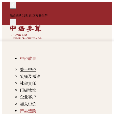
！
新品呈献 12时辰 汉方养生茶
中
中侨故事
关于中侨
奖项及嘉许
社会责任
门店地址
企业客户
加入中侨
产品选购