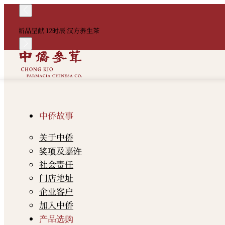
新品呈献 12时辰 汉方养生茶
中侨故事
关于中侨
奖项及嘉许
社会责任
门店地址
企业客户
加入中侨
产品选购