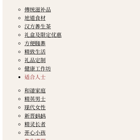
傳统滋补品
地道食材
汉方养生茶
礼盒及限定优惠
方便颐养
精致生活
礼品定制
健康工作坊
适合人士
和谐家庭
精英男士
现代女性
新晋妈妈
精灵长者
开心小孩