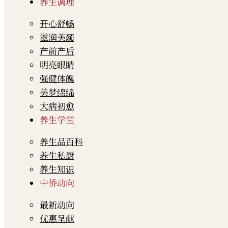
养生调理
开心舒畅
滋润美颜
产前产后
明亮眼睛
强健体魄
美梦绵绵
大病初愈
养生学堂
养生品百科
养生私厨
养生知识
中侨动向
最新动向
优惠呈献