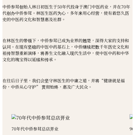
中侨参茸创始人林日初医生于50年代投身于澳门中医药业，并在70年
代创办中侨参茸。林医生医药为心，多年来用心经营，使有着悠久历
史的中医药文化和智慧惠及社群。
在林医生的带领下，中侨参茸已成为业界的翘楚，深得大家的支持和
认同。在现有坚稳的中医中药基石上，中侨继续把数千年历史文化和
祖传智慧重新演绎，将养生文化融入现代生活中，使中医中药和中华
文化的瑰宝得以延续和传承。
在往后日子里，我们会坚守林医生的中庸之道，并将“健康就是福
份，中侨从心守护” 贯彻始终，惠及广大民众。
70年代中侨参茸总店开业
9