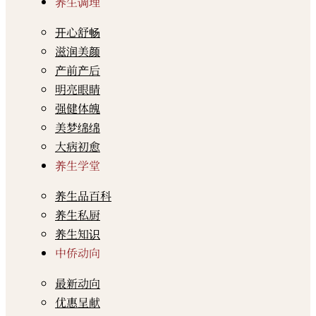
养生调理
开心舒畅
滋润美颜
产前产后
明亮眼睛
强健体魄
美梦绵绵
大病初愈
养生学堂
养生品百科
养生私厨
养生知识
中侨动向
最新动向
优惠呈献