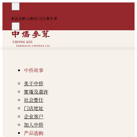
！
新品呈献 12时辰 汉方养生茶
中
中侨故事
关于中侨
奖项及嘉许
社会责任
门店地址
企业客户
加入中侨
产品选购