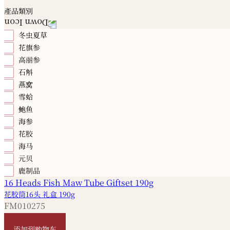
產品類別
冬虫夏草
花旗参
高丽参
石斛
燕窝
雪蛤
鲍鱼
海参
花胶
海马
元贝
鹿制品
花胶筒16头 礼盒 190g
FM010275
HKD
2,640
添加到购物车