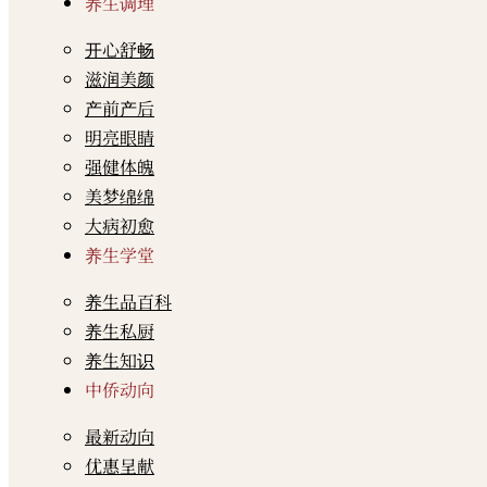
养生调理
开心舒畅
滋润美颜
产前产后
明亮眼睛
强健体魄
美梦绵绵
大病初愈
养生学堂
养生品百科
养生私厨
养生知识
中侨动向
最新动向
优惠呈献