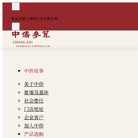
新品呈献 12时辰 汉方养生茶
中侨故事
关于中侨
奖项及嘉许
社会责任
门店地址
企业客户
加入中侨
产品选购