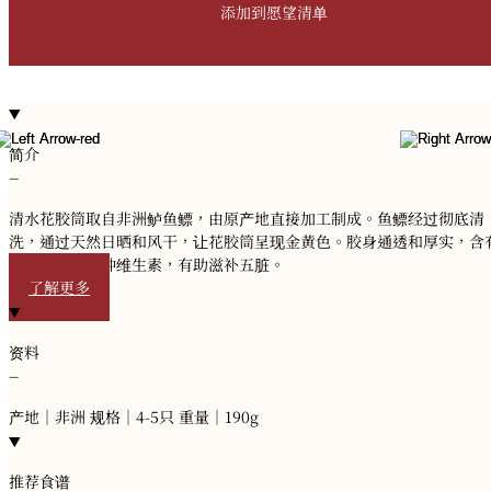
添加到愿望清单
简介
−
清水花胶筒取自非洲鲈鱼鳔，由原产地直接加工制成。鱼鳔经过彻底清
洗，通过天然日晒和风干，让花胶筒呈现金黄色。胶身通透和厚实，含
胶原蛋白和多种维生素，有助滋补五脏。
了解更多
资料
−
产地｜非洲 规格｜4-5只 重量｜190g
推荐食谱