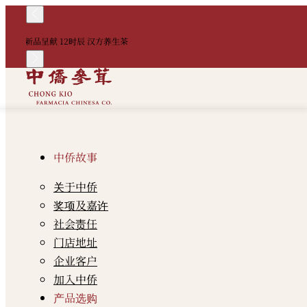
新品呈献 12时辰 汉方养生茶
中侨故事
关于中侨
奖项及嘉许
社会责任
门店地址
企业客户
加入中侨
产品选购