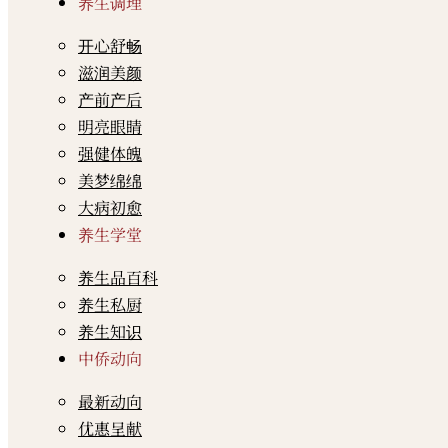
养生调理
开心舒畅
滋润美颜
产前产后
明亮眼睛
强健体魄
美梦绵绵
大病初愈
养生学堂
养生品百科
养生私厨
养生知识
中侨动向
最新动向
优惠呈献