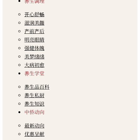
养生调理
开心舒畅
滋润美颜
产前产后
明亮眼睛
强健体魄
美梦绵绵
大病初愈
养生学堂
养生品百科
养生私厨
养生知识
中侨动向
最新动向
优惠呈献