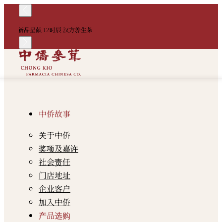
！
新品呈献 12时辰 汉方养生茶
中
中侨故事
关于中侨
奖项及嘉许
社会责任
门店地址
企业客户
加入中侨
产品选购