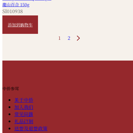
龍山百合 150g
SI010938
HKD
50
添加到购物车
1
2
中侨参茸
关于中侨
加入我们
常见问题
礼品订制
送货及退货政策