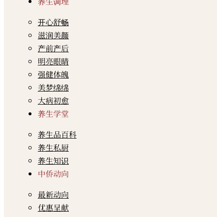
养生调理
开心舒畅
滋润美颜
产前产后
明亮眼睛
强健体魄
美梦绵绵
大病初愈
养生学堂
养生品百科
养生私厨
养生知识
中侨动向
最新动向
优惠呈献