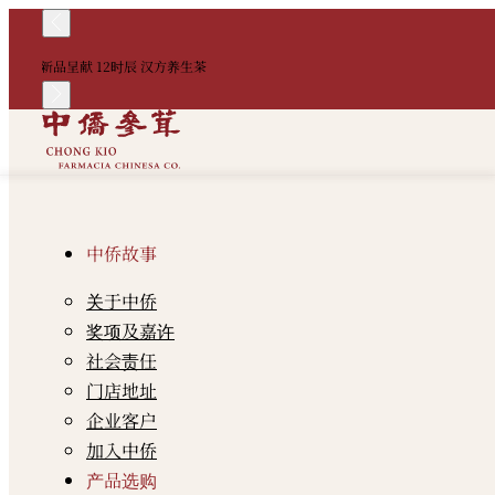
新品呈献 12时辰 汉方养生茶
中侨故事
关于中侨
奖项及嘉许
社会责任
门店地址
企业客户
加入中侨
产品选购