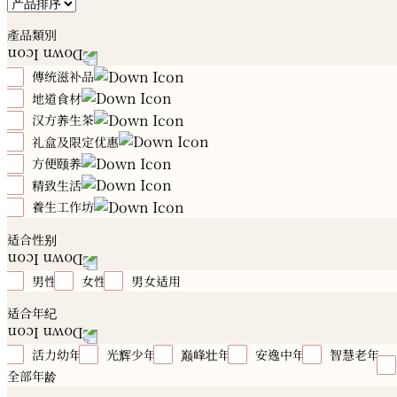
產品類別
傳统滋补品
地道食材
冬虫夏草
花旗参
高丽参
石斛
燕窝
雪蛤
鲍鱼
海参
花胶
海马
元贝
鹿制品
汉方养生茶
川贝
海底椰
珍珠肉
田七
红花
菇菌
川
贝
陈皮
玛卡
鳄鱼肉
汤品配料
礼盒及限定优惠
12时辰汉方养生茶
方便颐养
夏日亲子养生季
属鼠｜养生推荐
属牛｜养生推荐
属虎｜养生推荐
属兔｜养生推荐
属龙｜养生推荐
属蛇
精致生活
有喜好礼
禧月心养坐月调理
汉方滴鸡精
颐品燕
｜养生推荐
属马｜养生推荐
属羊｜养生推荐
属猴｜养
颐贡鲍
养生粉
汉方汤盒
養生工作坊
勤进者
温养者
行远者
静力者
美慧者
美慧
生推荐
属鸡｜养生推荐
属狗｜养生推荐
属猪｜养生推
者
恢柔者
初慧者
均衡者
永华者
Essential Oi
汉方酒工作坊
汉方茶工作坊
汉方汤工作坊
养生之
适合性别
荐
健康礼盒及礼篮
Herbal Fragrant
桌烹饪工作坊
男性
女性
男女适用
适合年纪
活力幼年
光辉少年
巅峰壮年
安逸中年
智慧老年
全部年龄