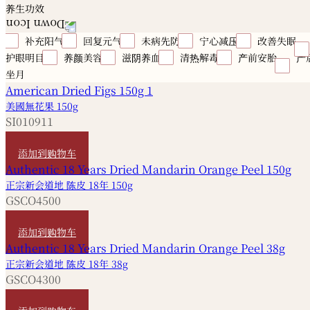
养生功效
补充阳气
回复元气
未病先防
宁心减压
改善失眠
护眼明目
养颜美容
滋阴养血
清热解毒
产前安胎
产
坐月
美國無花果 150g
SI010911
HKD
80
添加到购物车
正宗新会道地 陈皮 18年 150g
GSCO4500
HKD
1,120
添加到购物车
正宗新会道地 陈皮 18年 38g
GSCO4300
HKD
290