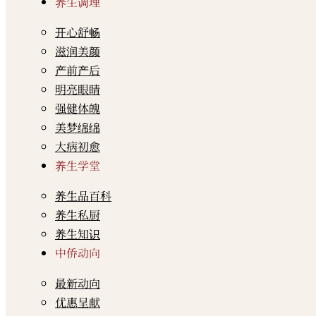
养生调理
开心舒畅
滋润美颜
产前产后
明亮眼睛
强健体魄
美梦绵绵
大病初愈
养生学堂
养生品百科
养生私厨
养生知识
中侨动向
最新动向
优惠呈献