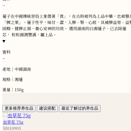
−
蓮子在中國傳統習俗上象徵著「貴」，在古時被列為上品中藥，也被譽
「脾之果」。蓮子性平，味甘、澀，入脾、腎、心經，具補脾益胃、益
固精、健脾止瀉、養心安神的功效。 選用湖南的白湘蓮子，已去除蓮
芯， 粒粒圓潤豐滿，屬上品。
资料
−
產地｜中國湖南
規格｜湘蓮
重量｜150g
更多推荐养生品
建议搭配
最近了解过的养生品
虫草花 75g
SI010905