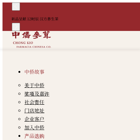
新品呈献 12时辰 汉方养生茶
中侨故事
关于中侨
奖项及嘉许
社会责任
门店地址
企业客户
加入中侨
产品选购