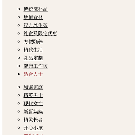
傳统滋补品
地道食材
汉方养生茶
礼盒及限定优惠
方便颐养
精致生活
礼品定制
健康工作坊
适合人士
和谐家庭
精英男士
现代女性
新晋妈妈
精灵长者
开心小孩