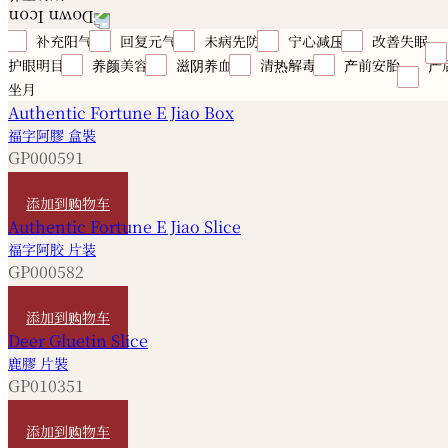
补充阳气
回复元气
未病先防
宁心减压
改善失眠
护眼明目
养颜美容
滋阴养血
清热解毒
产前安胎
产
坐月
福字阿膠 盒裝
GP000591
HKD
2,400
添加到购物车
福字阿胶 片装
GP000582
HKD
320
添加到购物车
鹿膠 片裝
GP010351
HKD
120
添加到购物车