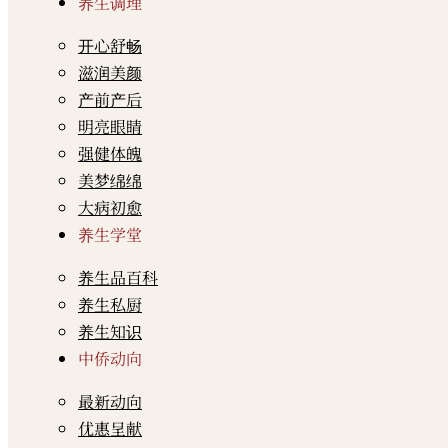
养生调理
开心舒畅
滋润美颜
产前产后
明亮眼睛
强健体魄
美梦绵绵
大病初愈
养生学堂
养生品百科
养生私厨
养生知识
中侨动向
最新动向
优惠呈献