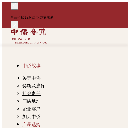
新品呈献 12时辰 汉方养生茶
中侨故事
关于中侨
奖项及嘉许
社会责任
门店地址
企业客户
加入中侨
产品选购