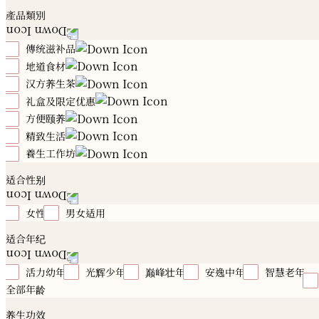
產品類別
傳统滋补品
地道食材
冬虫夏草
花旗参
高丽参
石斛
燕窝
雪蛤
鲍鱼
海参
花胶
海马
元贝
鹿制品
汉方养生茶
川贝
海底椰
珍珠肉
田七
红花
菇菌
川
贝
陈皮
玛卡
鳄鱼肉
汤品配料
礼盒及限定优惠
12时辰汉方养生茶
方便颐养
夏日亲子养生季
属鼠｜养生推荐
属牛｜养生推荐
属虎｜养生推荐
属兔｜养生推荐
属龙｜养生推荐
属蛇
精致生活
有喜好礼
禧月心养坐月调理
汉方滴鸡精
颐品燕
｜养生推荐
属马｜养生推荐
属羊｜养生推荐
属猴｜养
颐贡鲍
养生粉
汉方汤盒
養生工作坊
勤进者
温养者
行远者
静力者
美慧者
美慧
生推荐
属鸡｜养生推荐
属狗｜养生推荐
属猪｜养生推
者
恢柔者
初慧者
均衡者
永华者
Essential Oi
汉方酒工作坊
汉方茶工作坊
汉方汤工作坊
养生之
适合性别
荐
健康礼盒及礼篮
Herbal Fragrant
桌烹饪工作坊
女性
男女适用
适合年纪
活力幼年
光辉少年
巅峰壮年
安逸中年
智慧老年
全部年龄
养生功效