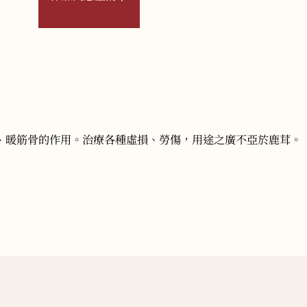
、暖筋骨的作用。治療各種虛損、勞傷，用途之廣不亞於鹿茸。