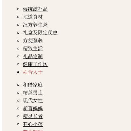
傳统滋补品
地道食材
汉方养生茶
礼盒及限定优惠
方便颐养
精致生活
礼品定制
健康工作坊
适合人士
和谐家庭
精英男士
现代女性
新晋妈妈
精灵长者
开心小孩