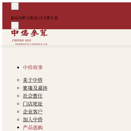
新品呈献 12时辰 汉方养生茶
中侨故事
关于中侨
奖项及嘉许
社会责任
门店地址
企业客户
加入中侨
产品选购