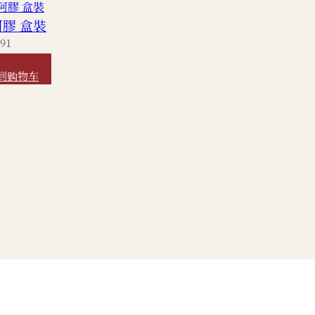
膠 盒裝
91
,400
到购物车