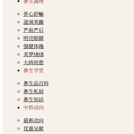
养生调理
开心舒畅
滋润美颜
产前产后
明亮眼睛
强健体魄
美梦绵绵
大病初愈
养生学堂
养生品百科
养生私厨
养生知识
中侨动向
最新动向
优惠呈献