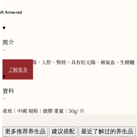
简介
−
味甘、平，無毒，入肝、腎經。具有壯元陽、補氣血、生精髓
了解更多
资料
−
產地｜中國 規格｜鹿膠 重量｜50g/ 片
更多推荐养生品
建议搭配
最近了解过的养生品