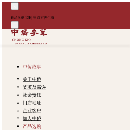
新品呈献 12时辰 汉方养生茶
中侨故事
关于中侨
奖项及嘉许
社会责任
门店地址
企业客户
加入中侨
产品选购