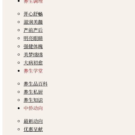
养生调理
开心舒畅
滋润美颜
产前产后
明亮眼睛
强健体魄
美梦绵绵
大病初愈
养生学堂
养生品百科
养生私厨
养生知识
中侨动向
最新动向
优惠呈献