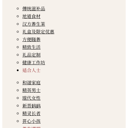
傳统滋补品
地道食材
汉方养生茶
礼盒及限定优惠
方便颐养
精致生活
礼品定制
健康工作坊
适合人士
和谐家庭
精英男士
现代女性
新晋妈妈
精灵长者
开心小孩