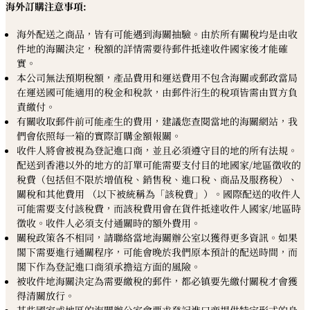
海外訂購注意事項:
海外配送之商品，皆有可能遇到海關抽驗。由於所有關稅均是由收
件地的海關決定，稅額的詳情需要待郵件抵達收件國家後才能確
實。
本公司無法預期稅額，產品費用和運送費用不包含海關或郵政當局
在運送國可能適用的稅金和稅款，由郵件洐生的稅項皆需由買方負
責繳付。
有關收取郵件前可能產生的費用，建議您查閱當地的海關網站，我
們會依照每一箱的實際訂購金額報關。
收件人將會被視為登記進口商，並且必須遵守目的地的所有法規。
配送到香港以外的地方的訂單可能需要支付目的地國家/地區徵收的
稅費（包括但不限於增值稅、銷售稅、進口稅、商品及服務稅）、
關稅和其他費用 （以下被統稱為「該稅費」）。國際配送的收件人
可能需要支付該稅費，而該稅費用會在貨件抵達收件人國家/地區時
徵收。收件人必須支付通關時的額外費用。
關稅政策各不相同，請聯絡當地海關辦公室以獲得更多資訊。如果
閣下需要進行通關程序，可能會晚於我們原本預計的配送時間，而
閣下作為登記進口商須承擔這方面的風險。
被收件地海關決定為需要繳稅的郵件，都必镇要先繳付關稅才會獲
得清關放行。