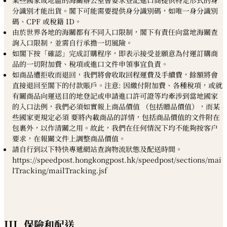
某些國家或地區的海關辦公室會要求登記進口商提供特定形式的身
分識別才能出貨。閣下可能需要提供身分識別碼，如唯一身分識別
碼、CPF 或稅籍 ID。
由於世界各地的海關都有不同入口限制，閣下有責任向當地海關查
詢入口限制，並需自行承擔一切風險。
如閣下按「確認」完成訂購程序，即表示接受並願意為付運訂購商
品的一切附加費、稅項或進口文件申領事宜負責。
如商品遭拒收而退回，我們將會收取回程運費及手續費，餘額將會
直接退回至閣下的付款賬戶。注意: 因繳付附加費、各種稅項，或就
有關商品向運送目的地登記或申請進口許可證等均牽涉到當地國家
的入口法例，我們必須如實報上商品價值 （包括贈品價值），而某
些國家更規定必須 要將內載商品的詳情，包括商品價值的文件附在
包裹外，以作清關之用。故此，我們在任何情況下均不能夠按客户
要求，在報關文件上調整商品價值。
請自行到以下特快專遞網站查詢物流狀態及配送時間。
https://speedpost.hongkongpost.hk/speedpost/sections/mai
lTracking/mailTracking.jsf
III. 保險和配送