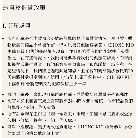
送貨及退貨政策
I. 訂單處理
所有訂單是否生效都取決於該訂單的接受和供貨情況，您已放入購
物籃裏的商品不會被預留，仍可以被其他顧客購買。 CHONG KIO
中僑參茸 出售的產品都有現貨，並且能夠從我們的配送中心發貨。
但是，在有些情況下，我們可能要等待我們的供應商發貨，而未能
根據程式進行發貨，我們的客服專員會馬上跟您聯繫。請注意，在
這些情況下，我們將通過電郵通知您，並在得知商品無法發貨的30
天內將付款退還到您的信用卡/借記卡/電子錢包中。 CHONG KIO
中僑參茸 會將您的交易記錄保留至少一年。
成功下單後，會出現訂單確認頁面，並將收到訂單電子確認郵件。
於官方網上商店完成之訂單將於24小時內進行審核，並於確認你的
訂單後3至5個工作天發貨。
所有訂單均在工作日（週一至週五）處理。如閣下是在週末或公眾
假期下訂單，將在下一個工作天處理。
訂單一經確認即無法更改送貨地址， CHONG KIO 中僑參茸 不會
對訂單上的錯誤地址負上責任。