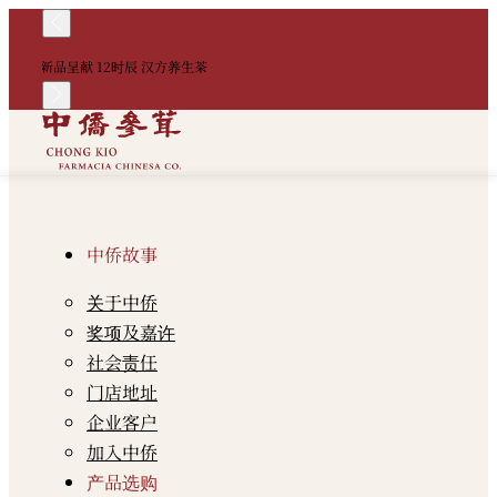
！
新品呈献 12时辰 汉方养生茶
中
中侨故事
关于中侨
奖项及嘉许
社会责任
门店地址
企业客户
加入中侨
产品选购