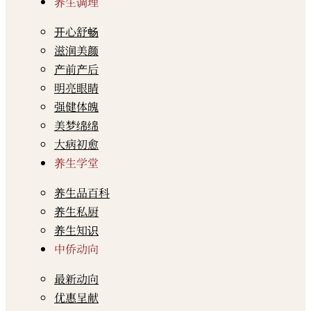
养生调理
开心舒畅
滋润美颜
产前产后
明亮眼睛
强健体魄
美梦绵绵
大病初愈
养生学堂
养生品百科
养生私厨
养生知识
中侨动向
最新动向
优惠呈献