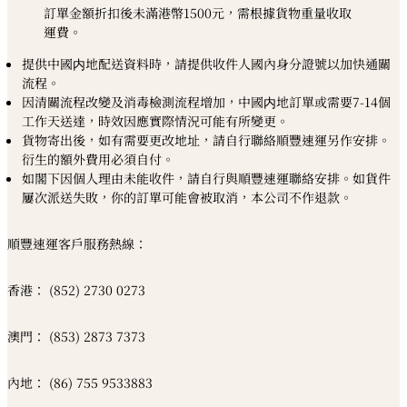
訂單金額折扣後未滿港幣1500元，需根據貨物重量收取
運費。
提供中國内地配送資料時，請提供收件人國內身分證號以加快通關
流程。
因清關流程改變及消毒檢測流程增加，中國内地訂單或需要7-14個
工作天送達，時效因應實際情況可能有所變更。
貨物寄出後，如有需要更改地址，請自行聯絡順豐速運另作安排。
衍生的額外費用必須自付。
如閣下因個人理由未能收件，請自行與順豐速運聯絡安排。如貨件
屢次派送失敗，你的訂單可能會被取消，本公司不作退款。
順豐速運客戶服務熱線：
香港： (852) 2730 0273
澳門： (853) 2873 7373
內地： (86) 755 9533883