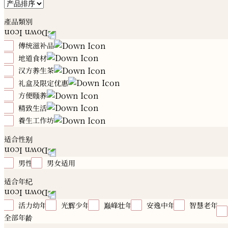
產品類別
傳统滋补品
地道食材
冬虫夏草
花旗参
高丽参
石斛
燕窝
雪蛤
鲍鱼
海参
花胶
海马
元贝
鹿制品
汉方养生茶
川贝
海底椰
珍珠肉
田七
红花
菇菌
川
贝
陈皮
玛卡
鳄鱼肉
汤品配料
礼盒及限定优惠
12时辰汉方养生茶
方便颐养
夏日亲子养生季
属鼠｜养生推荐
属牛｜养生推荐
属虎｜养生推荐
属兔｜养生推荐
属龙｜养生推荐
属蛇
精致生活
有喜好礼
禧月心养坐月调理
汉方滴鸡精
颐品燕
｜养生推荐
属马｜养生推荐
属羊｜养生推荐
属猴｜养
颐贡鲍
养生粉
汉方汤盒
養生工作坊
勤进者
温养者
行远者
静力者
美慧者
美慧
生推荐
属鸡｜养生推荐
属狗｜养生推荐
属猪｜养生推
者
恢柔者
初慧者
均衡者
永华者
Essential Oi
汉方酒工作坊
汉方茶工作坊
汉方汤工作坊
养生之
适合性别
荐
健康礼盒及礼篮
Herbal Fragrant
桌烹饪工作坊
男性
男女适用
适合年纪
活力幼年
光辉少年
巅峰壮年
安逸中年
智慧老年
全部年龄