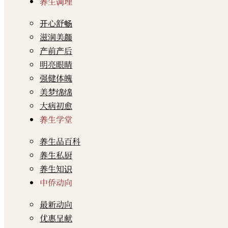
养生调理
开心舒畅
滋润美颜
产前产后
明亮眼睛
强健体魄
美梦绵绵
大病初愈
养生学堂
养生品百科
养生私厨
养生知识
中侨动向
最新动向
优惠呈献