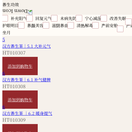
养生功效
补充阳气
回复元气
未病先防
宁心减压
改善失眠
护眼明目
养颜美容
滋阴养血
清热解毒
产前安胎
产
坐月
汉方养生茶｜5.1 大补元气
HT010307
HKD
380
添加到购物车
汉方养生茶｜6.1 补气健脾
HT010308
HKD
380
添加到购物车
汉方养生茶 ｜6.2 暖身提气
HT010309
HKD
330