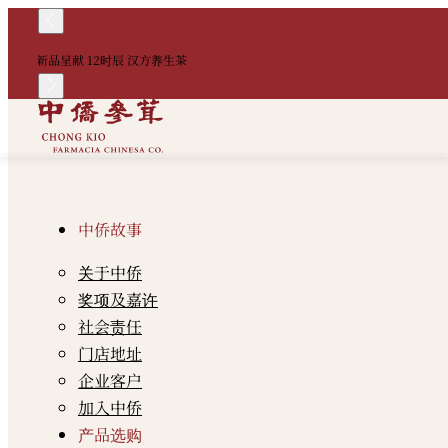
新品呈献 12时辰 汉方养生茶
中侨故事
关于中侨
奖项及嘉许
社会责任
门店地址
企业客户
加入中侨
产品选购