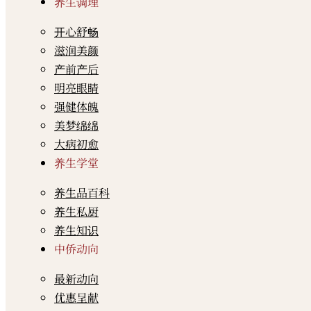
养生调理
开心舒畅
滋润美颜
产前产后
明亮眼睛
强健体魄
美梦绵绵
大病初愈
养生学堂
养生品百科
养生私厨
养生知识
中侨动向
最新动向
优惠呈献