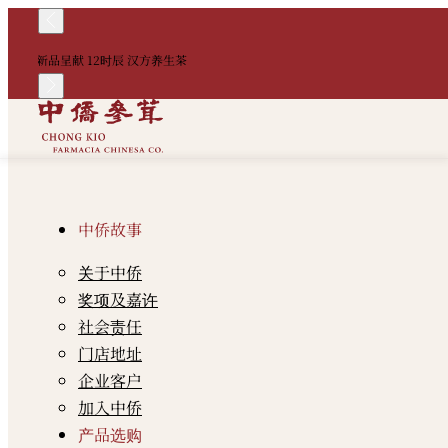
新品呈献 12时辰 汉方养生茶
中侨故事
关于中侨
奖项及嘉许
社会责任
门店地址
企业客户
加入中侨
产品选购