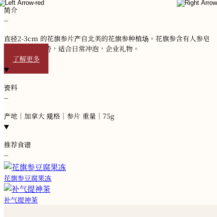
简介
−
直径2-3cm 的花旗参片产自北美的花旗参种植场。花旗参含有人参皂
甘，有助抗疲劳，适合日常冲泡，企业礼物。
了解更多
资料
−
产地｜加拿大 规格｜参片 重量｜75g
推荐食谱
−
花旗参豆腐果冻
补气提神茶