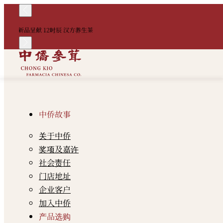
新品呈献 12时辰 汉方养生茶
中侨故事
关于中侨
奖项及嘉许
社会责任
门店地址
企业客户
加入中侨
产品选购