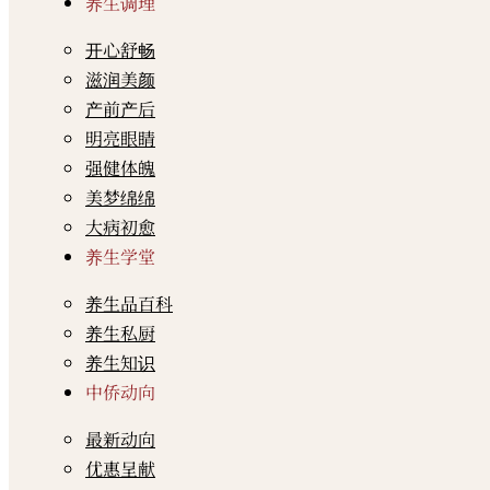
养生调理
开心舒畅
滋润美颜
产前产后
明亮眼睛
强健体魄
美梦绵绵
大病初愈
养生学堂
养生品百科
养生私厨
养生知识
中侨动向
最新动向
优惠呈献