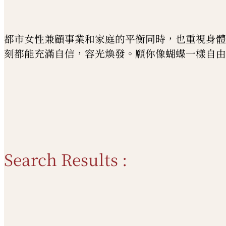
都市女性兼顧事業和家庭的平衡同時，也重視身體
刻都能充滿自信，容光煥發。願你像蝴蝶一樣自由
Search Results :