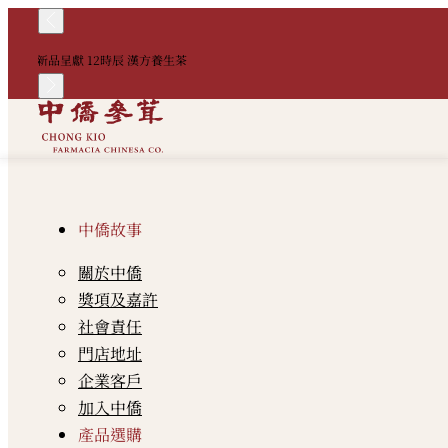
新品呈獻 12時辰 漢方養生茶
中僑故事
關於中僑
獎項及嘉許
社會責任
門店地址
企業客戶
加入中僑
產品選購