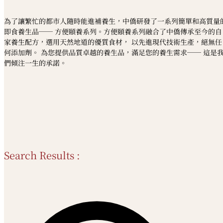
為了讓繁忙的都市人隨時能進補養生，中僑研發了一系列簡單和高質量
即食養生品── 方便頤養系列。方便頤養系列融合了中僑傳承至今的自
家養生配方，選用天然地道的優質食材， 以先進現代技術生產，絕無任
何添加劑。 為您提供品質卓越的養生品，滿足您的養生需求── 這是
們傾注一生的承諾。
Search Results :