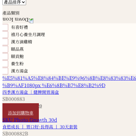
產品類別
有喜好禮
禧月心養坐月調理
漢方滴雞精
頤品燕
頤貢鮑
養生粉
漢方湯盒
四季漢方湯盒 ｜健脾開胃湯盒
SB000883
HKD
340
HKD
320
添加到購物車
食慾成長 丨 胃口好·長得高 丨 30天套裝
SB000882B