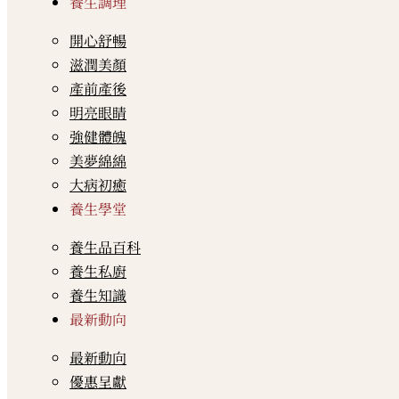
養生調理
開心舒暢
滋潤美顏
產前產後
明亮眼睛
強健體魄
美夢綿綿
大病初癒
養生學堂
養生品百科
養生私廚
養生知識
最新動向
最新動向
優惠呈獻