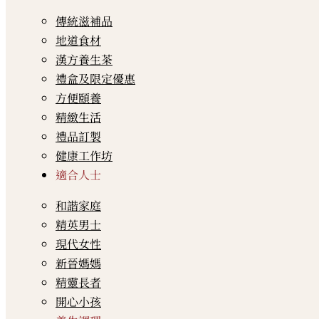
傳統滋補品
地道食材
漢方養生茶
禮盒及限定優惠
方便頤養
精緻生活
禮品訂製
健康工作坊
適合人士
和諧家庭
精英男士
現代女性
新晉媽媽
精靈長者
開心小孩