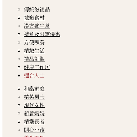
傳統滋補品
地道食材
漢方養生茶
禮盒及限定優惠
方便頤養
精緻生活
禮品訂製
健康工作坊
適合人士
和諧家庭
精英男士
現代女性
新晉媽媽
精靈長者
開心小孩