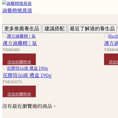
滴雞精燉燕窩
更多推薦養生品
建議搭配
最近了解過的養生品
漢方滴雞精 | 氣
漢方滴
YI000480
YI0004
HKD
490
HKD
添加到購物車
添加
花膠筒16頭 禮盒 190g
FM010275
HKD
2,640
添加到購物車
沒有最近瀏覽過的商品。