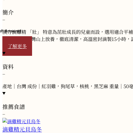
簡介
−
漢方滴雞精 「壯」 特意為茁壯成長的兒童而設，選用適合平
的紅羽雞在台灣山上放養，徹底清潔，高溫密封滴製15小時
了解更多
資料
−
產地｜台灣 成份｜紅羽雞，狗尾草，核桃，黑芝麻 重量｜50毫
推薦食譜
−
滴雞精元貝烏冬