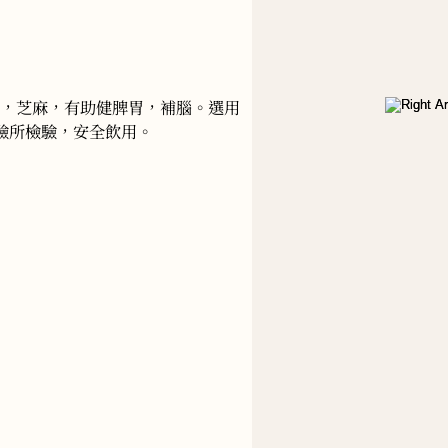
桃，芝麻，有助健脾胃，補腦。選用
驗所檢驗，安全飲用。