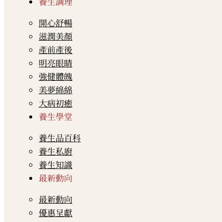
養生調理
開心舒暢
滋潤美顏
產前產後
明亮眼睛
強健體魄
美夢綿綿
大病初癒
養生學堂
養生品百科
養生私廚
養生知識
最新動向
最新動向
優惠呈獻