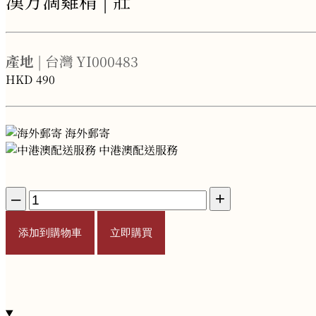
漢方滴雞精 | 壯
產地
| 台灣
YI000483
HKD
490
海外郵寄
中港澳配送服務
–
+
添加到購物車
立即購買