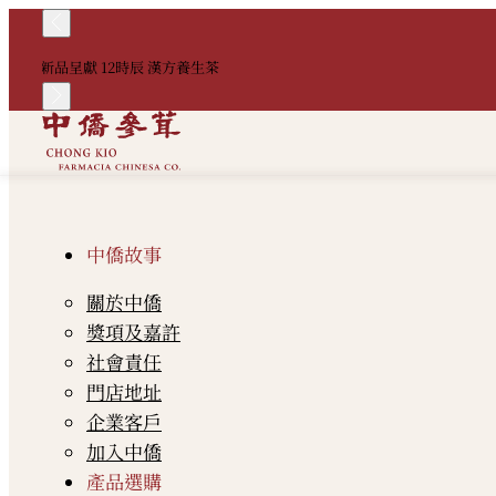
新品呈獻 12時辰 漢方養生茶
中僑故事
關於中僑
獎項及嘉許
社會責任
門店地址
企業客戶
加入中僑
產品選購