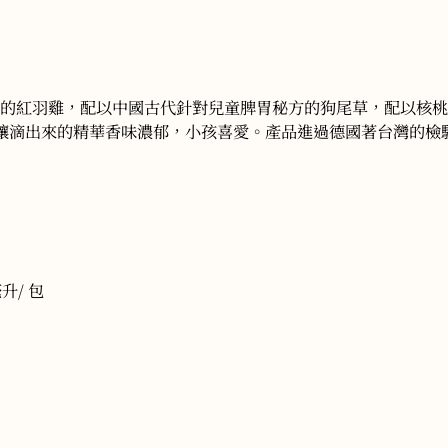
補的紅羽雞，配以中國古代針對兒童脾胃秘方的狗尾草，配以核
，讓滴出來的精華香味濃郁，小孩喜愛。產品進過德國著台灣的檢
升/ 包