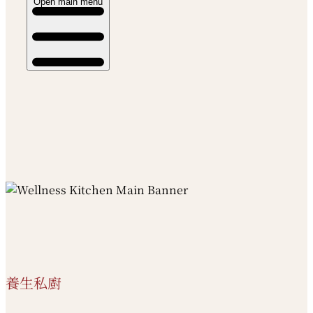
Open main menu
養生私廚