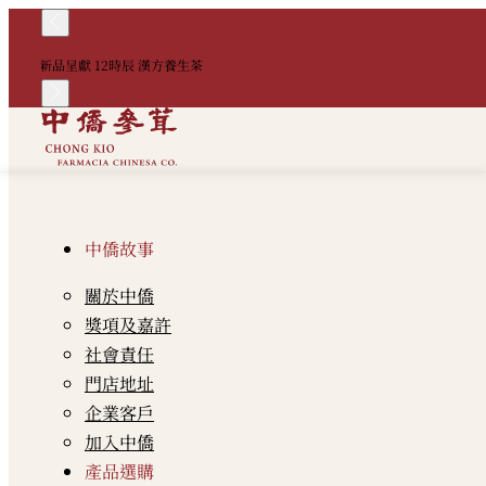
新品呈獻 12時辰 漢方養生茶
中僑故事
關於中僑
獎項及嘉許
社會責任
門店地址
企業客戶
加入中僑
產品選購