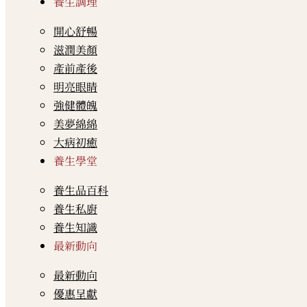
養生調理
開心舒暢
滋潤美顏
產前產後
明亮眼睛
強健體魄
美夢綿綿
大病初癒
養生學堂
養生品百科
養生私廚
養生知識
最新動向
最新動向
優惠呈獻