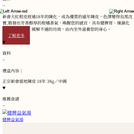
−
新會大紅柑皮經過18年的陳化，成為優質的遠年陳皮，色澤變得烏黑沈
實,散發出芳香醇厚的柑橘香氣，喚醒您的感官，具有健脾胃、燥濕化
痰、調和氣機、緩解不適的功效，由內至外滋養您的身心。
了解更多
資料
−
禮盒內容｜
正宗新會道地陳皮 18年 38g／中國
推薦食譜
−
健脾益氣湯