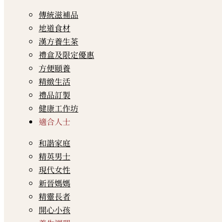
傳統滋補品
地道食材
漢方養生茶
禮盒及限定優惠
方便頤養
精緻生活
禮品訂製
健康工作坊
適合人士
和諧家庭
精英男士
現代女性
新晉媽媽
精靈長者
開心小孩