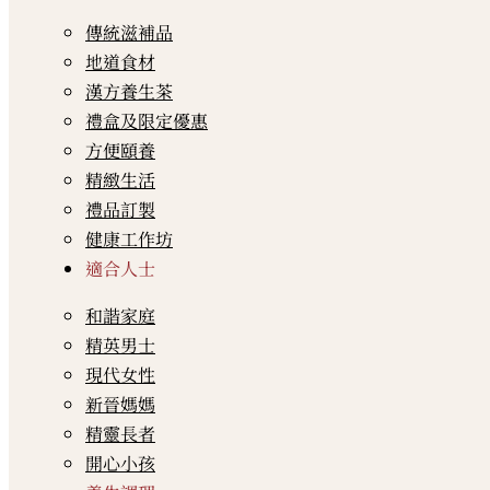
傳統滋補品
地道食材
漢方養生茶
禮盒及限定優惠
方便頤養
精緻生活
禮品訂製
健康工作坊
適合人士
和諧家庭
精英男士
現代女性
新晉媽媽
精靈長者
開心小孩