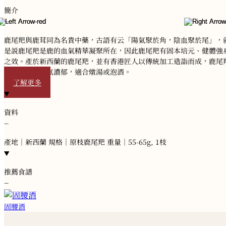
簡介
−
鹿尾羓與鹿茸同為名貴中藥，古語有云「陽氣聚於角，陰血聚於尾」，
是説鹿尾羓是鹿的血氣精華凝聚所在，因此鹿尾羓有固本培元、健體強
之效。產於新西蘭的鹿尾羓，並有香港匠人以傳統加工造詣而成，鹿尾
色澤均勻，香氣濃郁，適合燉湯或泡酒。
了解更多
資料
−
產地｜新西蘭 規格｜原枝鹿尾羓 重量｜55-65g, 1枝
推薦食譜
−
固腰酒