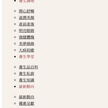
養生調理
開心舒暢
滋潤美顏
產前產後
明亮眼睛
強健體魄
美夢綿綿
大病初癒
養生學堂
養生品百科
養生私廚
養生知識
最新動向
最新動向
優惠呈獻