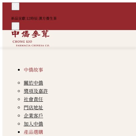
新品呈獻 12時辰 漢方養生茶
中僑故事
關於中僑
獎項及嘉許
社會責任
門店地址
企業客戶
加入中僑
產品選購