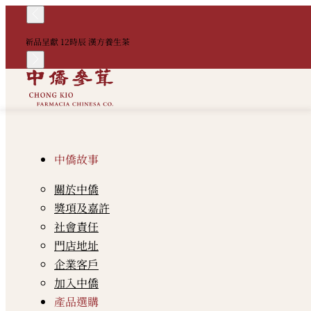
新品呈獻 12時辰 漢方養生茶
中僑故事
關於中僑
獎項及嘉許
社會責任
門店地址
企業客戶
加入中僑
產品選購