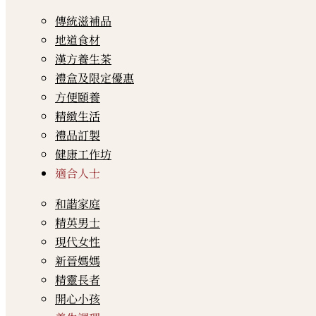
傳統滋補品
地道食材
漢方養生茶
禮盒及限定優惠
方便頤養
精緻生活
禮品訂製
健康工作坊
適合人士
和諧家庭
精英男士
現代女性
新晉媽媽
精靈長者
開心小孩