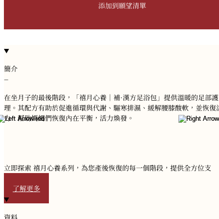
添加到願望清單
簡介
−
在坐月子的最後階段，「禧月心養｜補·漢方足浴包」提供溫暖的足部護
理。其配方有助於促進循環與代謝、驅寒排濕、緩解腰膝酸軟，並恢復
力，幫助媽媽們恢復內在平衡，活力煥發。
立即探索 禧月心養系列，為您產後恢復的每一個階段，提供全方位支
持。
了解更多
資料