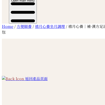
Open main menu
Home
/
方便頤養
/
禧月心養坐月調理
/ 禧月心養｜補·漢方足
包
返回產品頁面