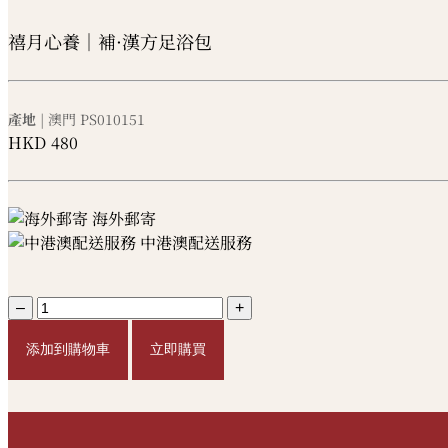
禧月心養｜補·漢方足浴包
產地
| 澳門
PS010151
HKD
480
海外郵寄
中港澳配送服務
–
+
添加到購物車
立即購買