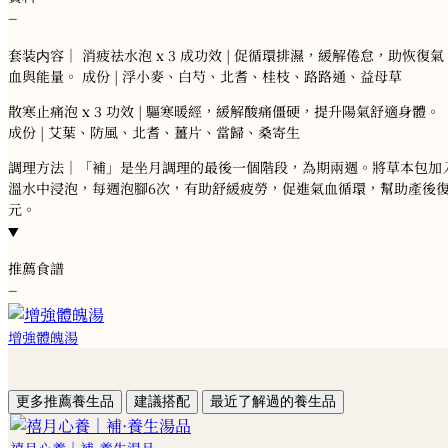
−
套装内容｜ 消疲祛水泡 x 3 成功效 | 促循環排濕，緩解倦怠，助恢復氣
血與能量。 成份 | 浮小麥、白芍、北耆、桂枝、路路通、益母草
散寒止痛泡 x 3 功效 | 驅寒暖經，緩解酸痛僵硬，提升陽氣舒適身體。
成份 | 艾葉、防風、北耆、薑片、當歸、桑寄生
調理方法｜「補」是坐月調理的最後一個階段，為期兩週。將草本包加
溫水中浸泡，每週泡腳6次，有助舒緩疲勞，促進氣血循環，幫助產後
元。
推薦食譜
−
增強體魄湯
更多推薦養生品
建議搭配
最近了解過的養生品
禧月心養｜補·養生湯品