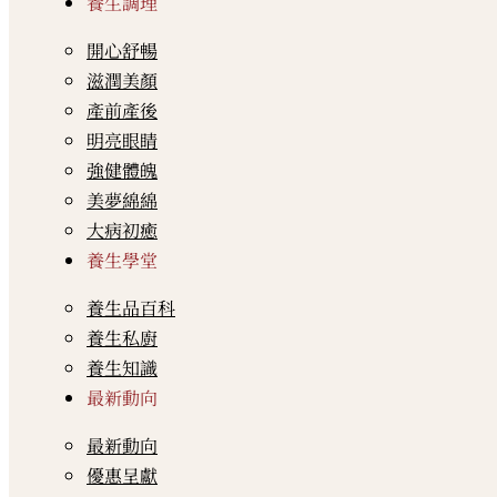
養生調理
開心舒暢
滋潤美顏
產前產後
明亮眼睛
強健體魄
美夢綿綿
大病初癒
養生學堂
養生品百科
養生私廚
養生知識
最新動向
最新動向
優惠呈獻