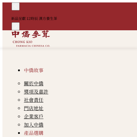
新品呈獻 12時辰 漢方養生茶
中僑故事
關於中僑
獎項及嘉許
社會責任
門店地址
企業客戶
加入中僑
產品選購