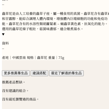
−
蟲草花是由人工培養的蟲草子座，屬一種食用的真菌。蟲草花含有蟲草
和甘露醇，能綜合調理人體內環境，增強體內巨噬細胞的功能和免疫功
能。蟲草花含有的水溶性類胡蘿蔔素 – 蛹蟲草黃色素，抗氧化的能力。
選用的蟲草花條子粗壯，菇菌味濃郁，適合燉煮湯水。
資料
−
產地｜中國雲南 規格｜蟲草花 重量｜75g
更多推薦養生品
建議搭配
最近了解過的養生品
推薦產品暫缺。
沒有建議的組合。
沒有最近瀏覽過的商品。