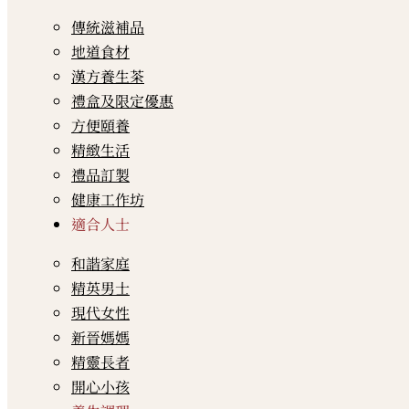
傳統滋補品
地道食材
漢方養生茶
禮盒及限定優惠
方便頤養
精緻生活
禮品訂製
健康工作坊
適合人士
和諧家庭
精英男士
現代女性
新晉媽媽
精靈長者
開心小孩