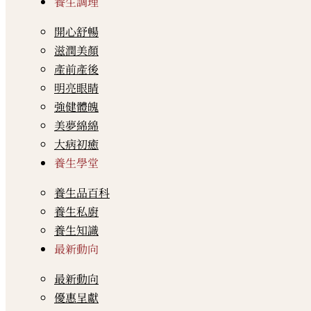
養生調理
開心舒暢
滋潤美顏
產前產後
明亮眼睛
強健體魄
美夢綿綿
大病初癒
養生學堂
養生品百科
養生私廚
養生知識
最新動向
最新動向
優惠呈獻