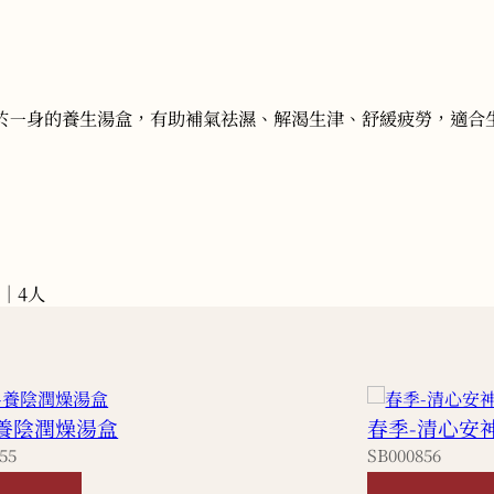
於㇐身的養生湯盒，有助補氣祛濕、解渴生津、舒緩疲勞，適合
｜4人
-養陰潤燥湯盒
春季-清心安
55
SB000856
180
HKD
180