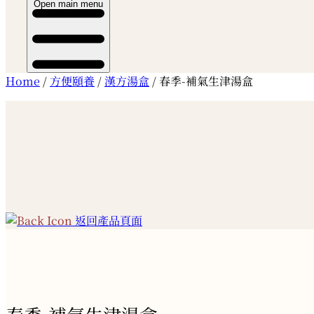
Open main menu
Home
/
方便頤養
/
漢方湯盒
/ 春季-補氣生津湯盒
返回產品頁面