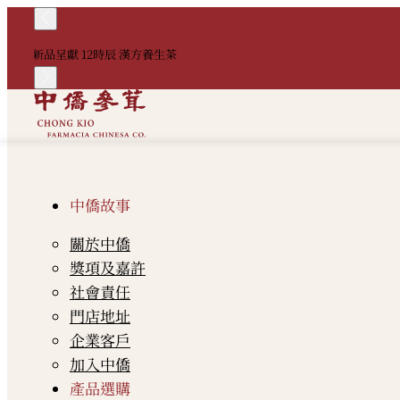
新品呈獻 12時辰 漢方養生茶
中僑故事
關於中僑
獎項及嘉許
社會責任
門店地址
企業客戶
加入中僑
產品選購