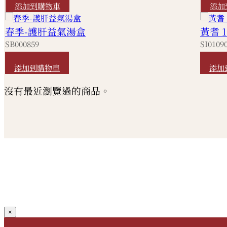
添加到購物車
添加
春季-護肝益氣湯盒
黃耆 1
SB000859
SI0109
HKD
180
HKD
添加到購物車
添加
沒有最近瀏覽過的商品。
×