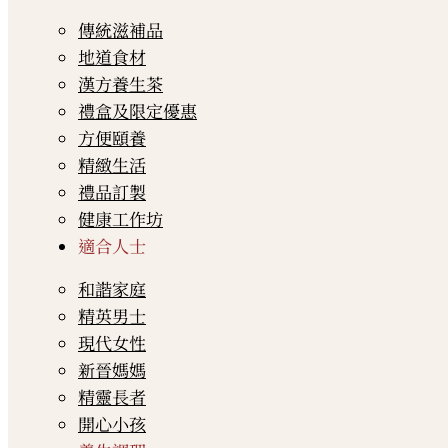
傳統滋補品
地道食材
漢方養生茶
禮盒及限定優惠
方便頤養
精緻生活
禮品訂製
健康工作坊
適合人士
和諧家庭
精英男士
現代女性
新晉媽媽
精靈長者
開心小孩