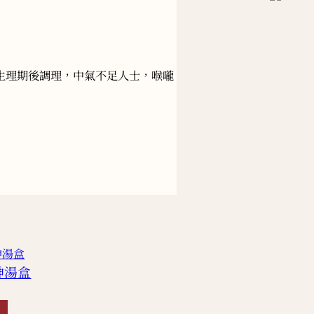
生理期後調理，中氣不足人士，喉嚨
神湯盒
春季-滋陰潤肺湯盒
SB000857
HKD
180