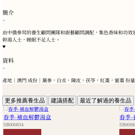
簡介
−
由中僑參茸的養生顧問團隊和廚藝顧問調配，集色香味和功效
幹渴人士，睡眠不足人士。
資料
−
產地｜澳門 成份｜黨參，白朮，陳皮，茯苓，紅棗，蜜棗 份量
更多推薦養生品
建議搭配
最近了解過的養生品
春季-補血解鬱湯盒
春季
SB000854
SB0008
HKD
180
HKD