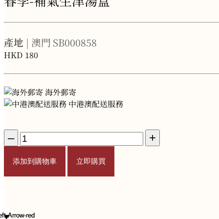
春季-補氣生津湯盒
產地
| 澳門
SB000858
HKD
180
海外郵寄
中港澳配送服務
–
+
添加到購物車
立即購買