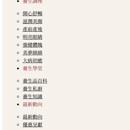
養生調理
開心舒暢
滋潤美顏
產前產後
明亮眼睛
強健體魄
美夢綿綿
大病初癒
養生學堂
養生品百科
養生私廚
養生知識
最新動向
最新動向
優惠呈獻