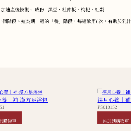
，加速產後恢復。 成份 | 黑豆、杜仲板、枸杞、紅棗
一個階段。這為期一週的「養」階段，每週飲用6次，有助於乳
心養｜補·漢方足浴包
禧月心養｜補
51
PS010152
480
HKD
400
到購物車
添加到購物車