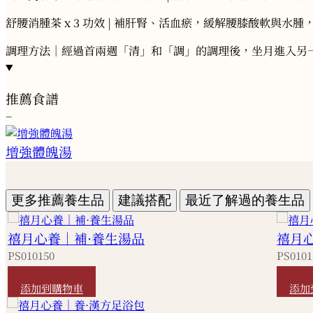
舒腰消腫茶 x 3 功效 | 補肝腎、活血瘀，緩解腰膝酸軟與水腫
調理方法｜經過首兩週「清」和「調」的調理後，坐月進入另
推薦食譜
−
增強體魄湯
更多推薦養生品
建議搭配
最近了解過的養生品
禧月心養｜補·養生湯品
禧月
PS010150
PS0101
HKD
5,280
HKD
添加到購物車
添加