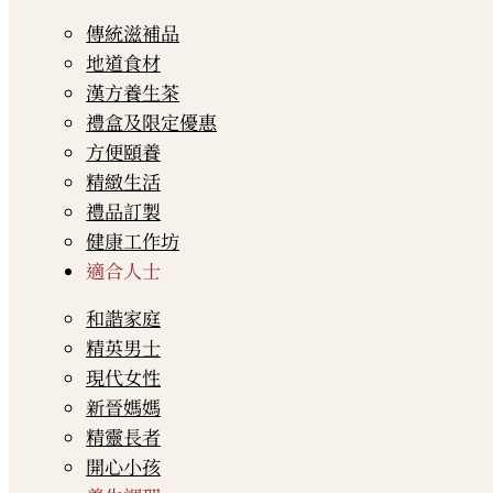
傳統滋補品
地道食材
漢方養生茶
禮盒及限定優惠
方便頤養
精緻生活
禮品訂製
健康工作坊
適合人士
和諧家庭
精英男士
現代女性
新晉媽媽
精靈長者
開心小孩