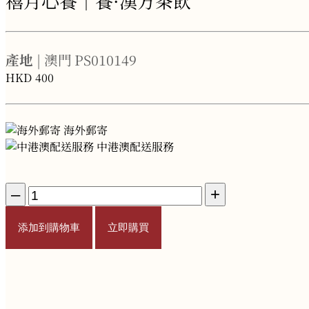
禧月心養｜養·漢方茶飲
產地
| 澳門
PS010149
HKD
400
海外郵寄
中港澳配送服務
–
+
添加到購物車
立即購買