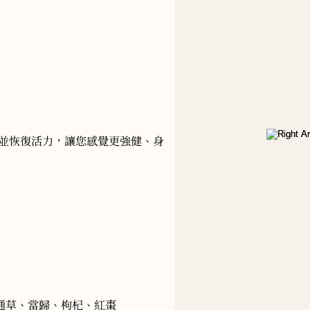
並恢復活力，讓您感覺更強健、身
、通草、當歸、枸杞、紅棗