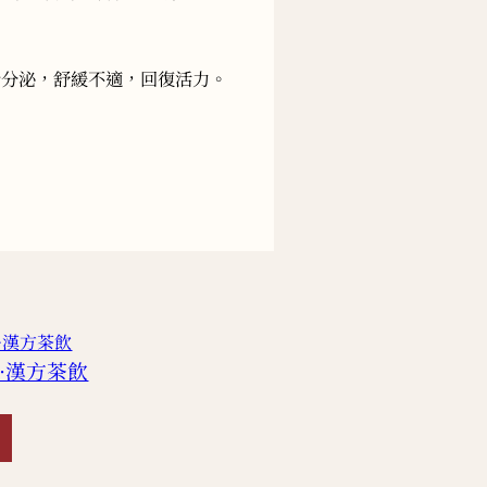
汁分泌，舒緩不適，回復活力。
·漢方茶飲
禧月心養｜養·養生
PS010147
HKD
5,820
添加到購物車