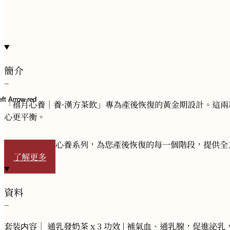
簡介
−
「禧月心養｜養·漢方茶飲」專為產後恢復的黃金期設計。這
心更平衡。
立即探索 禧月心養系列，為您產後恢復的每一個階段，提供全
了解更多
資料
−
套装内容｜ 通乳發奶茶 x 3 功效 | 補氣血、通乳腺，促進