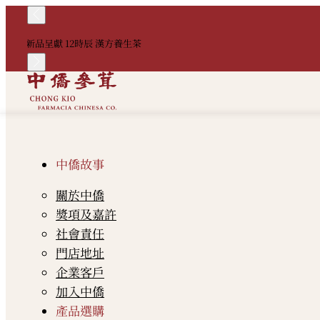
新品呈獻 12時辰 漢方養生茶
中僑故事
關於中僑
獎項及嘉許
社會責任
門店地址
企業客戶
加入中僑
產品選購