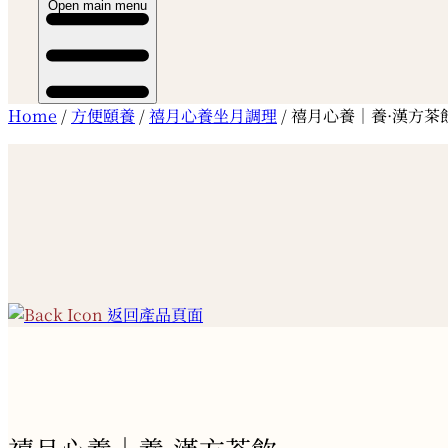
Open main menu
Home
/
方便頤養
/
禧月心養坐月調理
/ 禧月心養｜養·漢方茶
返回產品頁面