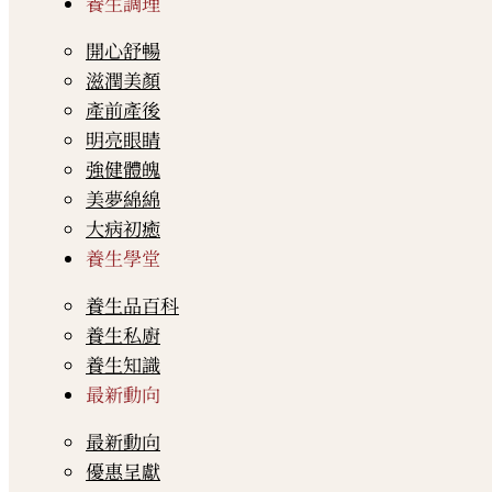
養生調理
開心舒暢
滋潤美顏
產前產後
明亮眼睛
強健體魄
美夢綿綿
大病初癒
養生學堂
養生品百科
養生私廚
養生知識
最新動向
最新動向
優惠呈獻