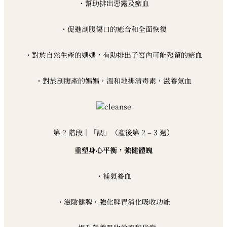
・幫助排出惡露及瘀血
・促進剖腹傷口的癒合和全面恢復
・對於自然生產的媽媽，有助排出子宮內可能殘留的瘀血
・對於剖腹產的媽媽，溫和地排清毒素，滋養氣血
第 2 階段｜「調」（產後第 2 – 3 週）
重塑身心平衡，強健體魄
・補氣養血
・滋陰健脾，強化脾胃消化吸收功能