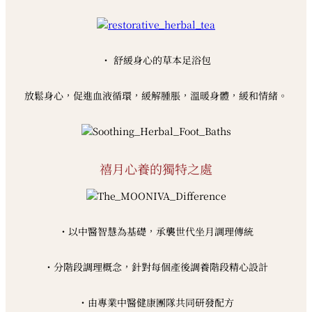
・ 舒緩身心的草本足浴包
放鬆身心，促進血液循環，緩解腫脹，溫暖身體，緩和情緒。
禧月心養的獨特之處
・以中醫智慧為基礎，承襲世代坐月調理傳統
・分階段調理概念，針對每個產後調養階段精心設計
・由專業中醫健康團隊共同研發配方