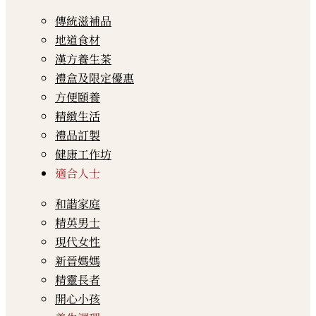
傳統滋補品
地道食材
漢方養生茶
禮盒及限定優惠
方便頤養
精緻生活
禮品訂製
健康工作坊
適合人士
和諧家庭
精英男士
現代女性
新晉媽媽
精靈長者
開心小孩