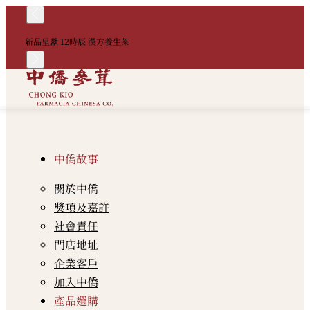
！
新品呈獻 12時辰 漢方養生茶
中
中僑故事
關於中僑
獎項及嘉許
社會責任
門店地址
企業客戶
加入中僑
產品選購