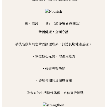
第 4 階段｜「補」（產後第 6 週開始）
鞏固健康，全面守護
最後階段幫助您鞏固調理成果，打造長期健康基礎。
・恢復核心元氣，增強免疫力
・強健脾腎功能
・緩解長期的虛弱與痠痛
・為未來的生活做好準備，自信迎接挑戰