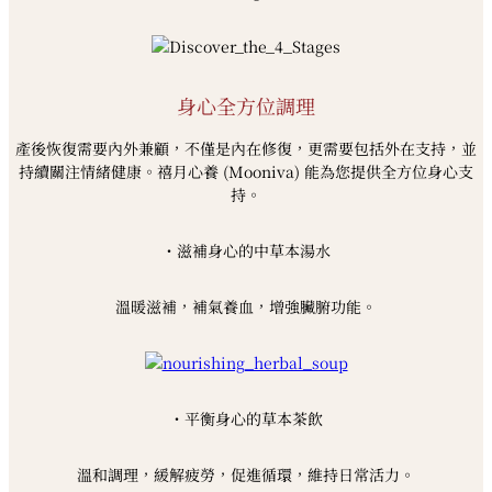
身心全方位調理
產後恢復需要內外兼顧，不僅是內在修復，更需要包括外在支持，並
持續關注情緒健康。禧月心養 (Mooniva) 能為您提供全方位身心支
持。
・滋補身心的中草本湯水
溫暖滋補，補氣養血，增強臟腑功能。
・平衡身心的草本茶飲
溫和調理，緩解疲勞，促進循環，維持日常活力。