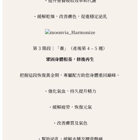
・提升營養吸收效率和代謝
・緩解乾燥，改善膚色，促進穩定泌乳
第 3 階段｜「養」（產後第 4 – 5 週）
鞏固身體根基，修後再生
把握這段恢復黃金期，專屬配方助您身體重回巔峰。
・強化氣血，持久提升精力
・緩解疲勞，恢復元氣
・改善膚質及氣色
・幫助泌乳，緩解水腫及腰背酸痛