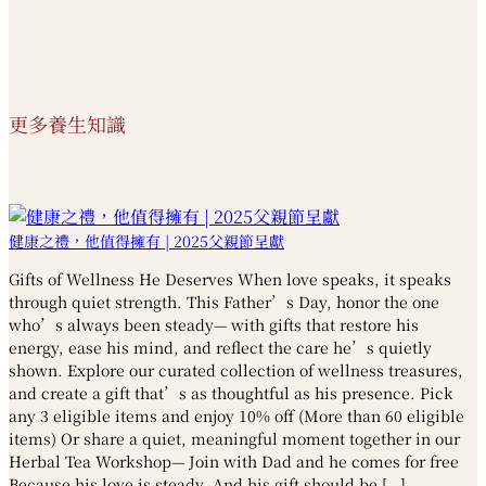
更多養生知識
健康之禮，他值得擁有 | 2025父親節呈獻
Gifts of Wellness He Deserves When love speaks, it speaks
through quiet strength. This Father’s Day, honor the one
who’s always been steady— with gifts that restore his
energy, ease his mind, and reflect the care he’s quietly
shown. Explore our curated collection of wellness treasures,
and create a gift that’s as thoughtful as his presence. Pick
any 3 eligible items and enjoy 10% off (More than 60 eligible
items) Or share a quiet, meaningful moment together in our
Herbal Tea Workshop— Join with Dad and he comes for free
Because his love is steady. And his gift should be […]