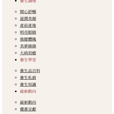
養生調理
開心舒暢
滋潤美顏
產前產後
明亮眼睛
強健體魄
美夢綿綿
大病初癒
養生學堂
養生品百科
養生私廚
養生知識
最新動向
最新動向
優惠呈獻