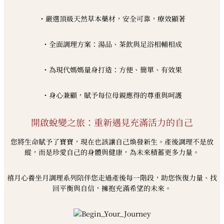
・嚴選頂級天然草本藥材，安全可靠，療效顯著
・全面調理方案：湯品、茶飲與足浴相輔相成
・為現代媽媽量身打造：方便、簡單、有效果
・身心兼顧，賦予每位母親應得的尊重與呵護
開啟蛻變之旅：重新遇見充滿活力的自己
您將生命賦予了寶寶，現在也該讓自己煥發新生。產後調理不是放
縱，而是珍愛自己的身體與健康，為未來積蓄更多力量。
禧月心養坐月調理系列陪伴您走過產後每一階段，助您恢復力量、找
回平衡與自信，擁抱充滿希望的未來。