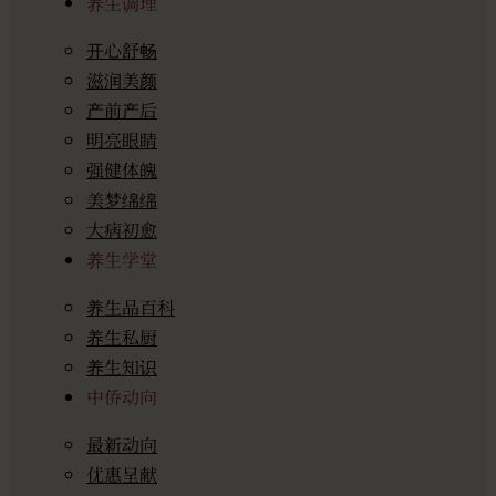
养生调理
开心舒畅
滋润美颜
产前产后
明亮眼睛
强健体魄
美梦绵绵
大病初愈
养生学堂
养生品百科
养生私厨
养生知识
中侨动向
最新动向
优惠呈献