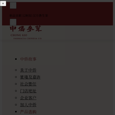
×
！
新品呈献 12时辰 汉方养生茶
中
中侨故事
关于中侨
奖项及嘉许
社会责任
门店地址
企业客户
加入中侨
产品选购