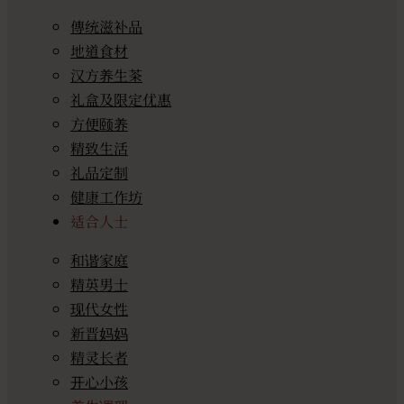
傳统滋补品
地道食材
汉方养生茶
礼盒及限定优惠
方便颐养
精致生活
礼品定制
健康工作坊
适合人士
和谐家庭
精英男士
现代女性
新晋妈妈
精灵长者
开心小孩