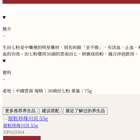
简介
−
生田七粉是中藥裡的明星藥材，別名叫做「金不換」，有活血，止血、
血的功效。田七粉選用30頭的雲南田七，研磨成幼粉，適合沖泡飲用。
资料
−
產地｜中國雲南 規格｜30頭田七粉 重量｜75g
更多推荐养生品
建议搭配
最近了解过的养生品
原粒珍珠川贝 55g
NP010504
HKD
580