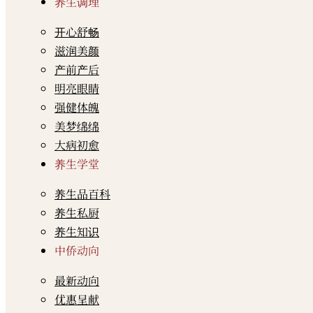
养生调理
开心舒畅
滋润美颜
产前产后
明亮眼睛
强健体魄
美梦绵绵
大病初愈
养生学堂
养生品百科
养生私厨
养生知识
中侨动向
最新动向
优惠呈献