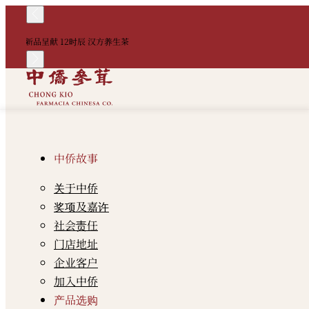
新品呈献 12时辰 汉方养生茶
中侨故事
关于中侨
奖项及嘉许
社会责任
门店地址
企业客户
加入中侨
产品选购