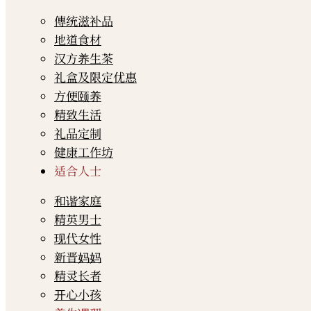
傳统滋补品
地道食材
汉方养生茶
礼盒及限定优惠
方便颐养
精致生活
礼品定制
健康工作坊
适合人士
和谐家庭
精英男士
现代女性
新晋妈妈
精灵长者
开心小孩