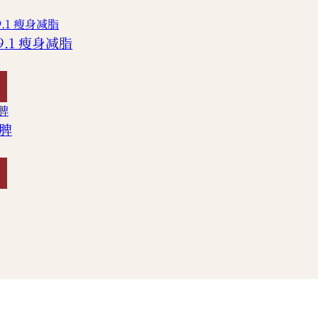
9.1 瘦身减脂
脾