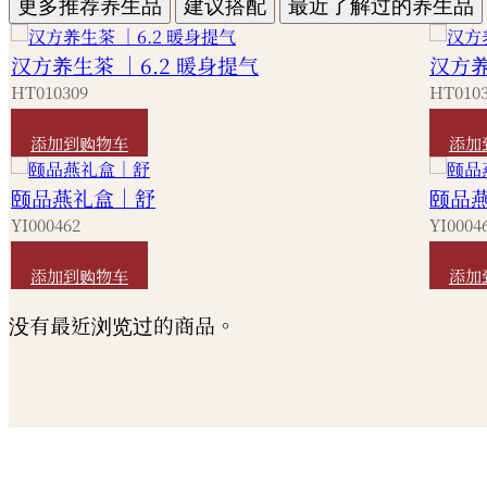
更多推荐养生品
建议搭配
最近了解过的养生品
汉方养生茶 ｜6.2 暖身提气
汉方养
HT010309
HT010
HKD
330
HKD
添加到购物车
添加
颐品燕礼盒｜舒
颐品
YI000462
YI0004
HKD
1,800
HKD
1
添加到购物车
添加
没有最近浏览过的商品。