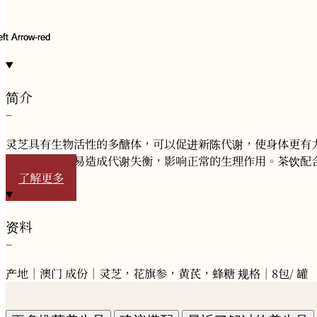
简介
−
灵芝具有生物活性的多醣体，可以促进新陈代谢，使身体更有
的情况下，容易造成代谢失衡，影响正常的生理作用。茶饮配
了解更多
资料
−
产地｜澳门 成份｜灵芝，花旗参，黄芪，蜂糖 规格｜8包/ 罐