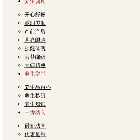
养生调理
开心舒畅
滋润美颜
产前产后
明亮眼睛
强健体魄
美梦绵绵
大病初愈
养生学堂
养生品百科
养生私厨
养生知识
中侨动向
最新动向
优惠呈献