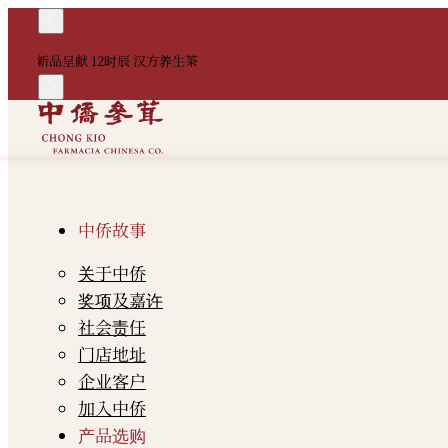
新品呈献 12时辰 汉方养生茶
中侨故事
关于中侨
奖项及嘉许
社会责任
门店地址
企业客户
加入中侨
产品选购