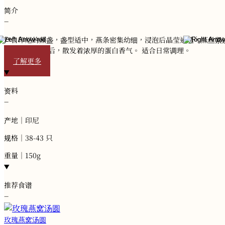
简介
−
产自印尼的燕盏，盏型适中，燕条密集幼细，浸泡后晶莹通透，燕丝紧
在一起。 炖煮后，散发着浓厚的蛋白香气。 适合日常调理。
了解更多
资料
−
产地｜印尼
规格｜38-43 只
重量｜150g
推荐食谱
−
玫瑰燕窝汤圆