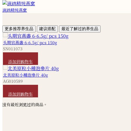
滴鸡精炖燕窝
更多推荐养生品
建议搭配
最近了解过的养生品
头期官燕盏 6-6.5g/ pcs 150g
SN011073
HKD
7,580
添加到购物车
北美原粒小種泡參片 40g
AG010589
HKD
420
添加到购物车
没有最近浏览过的商品。