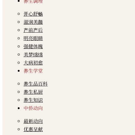
养生调理
开心舒畅
滋润美颜
产前产后
明亮眼睛
强健体魄
美梦绵绵
大病初愈
养生学堂
养生品百科
养生私厨
养生知识
中侨动向
最新动向
优惠呈献