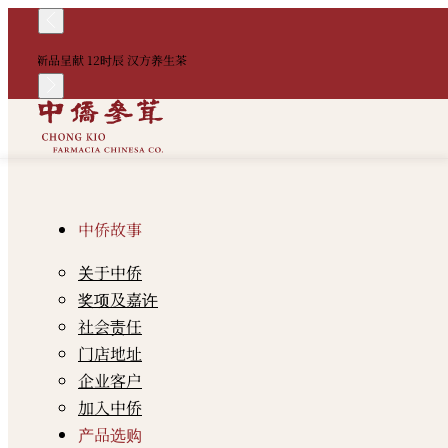
新品呈献 12时辰 汉方养生茶
中侨故事
关于中侨
奖项及嘉许
社会责任
门店地址
企业客户
加入中侨
产品选购