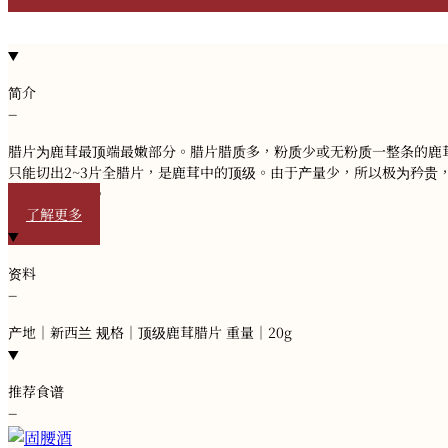
简介
−
腊片为鹿茸最顶端最嫩部分。腊片腊质多，粉质少或无粉质一整条的鹿
只能切出2~3片全腊片，是鹿茸中的顶级。由于产量少，所以极为矜贵
功效也比较佳。
了解更多
资料
−
产地｜新西兰 规格｜顶级鹿茸腊片 重量｜20g
推荐食谱
−