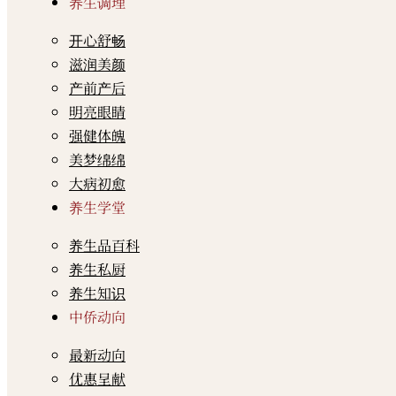
养生调理
开心舒畅
滋润美颜
产前产后
明亮眼睛
强健体魄
美梦绵绵
大病初愈
养生学堂
养生品百科
养生私厨
养生知识
中侨动向
最新动向
优惠呈献