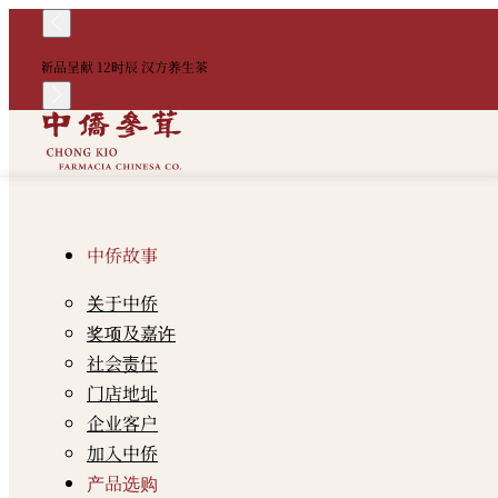
新品呈献 12时辰 汉方养生茶
中侨故事
关于中侨
奖项及嘉许
社会责任
门店地址
企业客户
加入中侨
产品选购